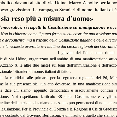
mbolico davanti al sito di via Udine. Marco
Zanolla
: per la no
 peso gravissimo. La campagna Stranieri di nome, italiani di f
sia reso più a misura d’uomo»
emocratici: si rispetti
la Costituzione
su immigrazione e
acc
Non la chiusura come il punto fermo su cui costruire una revisione naz
e accoglienza, ma il rispetto della Costituzione italiana e delle direttive
: è la richiesta avanzata ieri mattina dai circoli regionali dei Giovani
I giovani del Pd si sono riuniti
ie
di via Udine, organizzato
nell.ambito
di una manifestazione artico
e
Azzano
X le altre due mete) sui temi dell’immigrazione e dell’acco
onale “Stranieri di nome, italiani di fatto”.
he la candidata alle primarie per la segreteria regionale del Pd, Mar
me la sua presenza sia «un atto doveroso, in una manifestazione si
he dice chi siamo,
appunto democratici
e assolutamente contrari al
azione. Noi rispettiamo
l.articolo
38 della Costituzione e vogliamo 
rdine della nazione ci teniamo e nessuno può permettersi di non tenern
 legislazione. Per
la Provincia
di Gorizia e
la Regione
il
Cie
di Gradisca
 e costruito dal Governo Berlusconi, è un insulto a quello che siamo: u