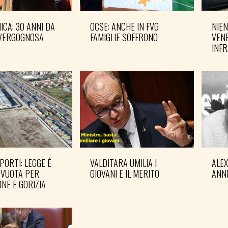
CA: 30 ANNI DA
OCSE: ANCHE IN FVG
NIEN
VERGOGNOSA
FAMIGLIE SOFFRONO
VENE
INF
PORTI: LEGGE È
VALDITARA UMILIA I
ALE
 VUOTA PER
GIOVANI E IL MERITO
ANN
NE E GORIZIA