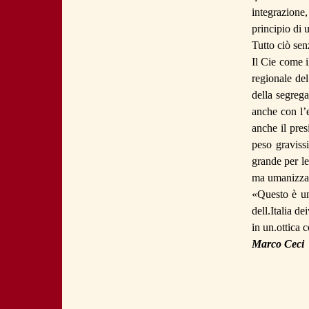
integrazione
principio di 
Tutto ciò se
Il
Cie
come il
regionale de
della segrega
anche con
l
anche il pre
peso graviss
grande per le
ma
umanizzazi
«Questo è un
dell.Italia
dei
in
un.ottica
c
Marco Ceci