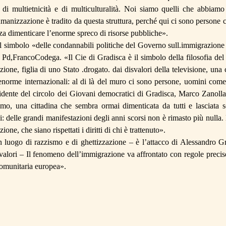
, di
multietnicità
e di multiculturalità. Noi siamo quelli che abbiam
umanizzazione è tradito da questa struttura, perché qui ci sono persone 
nza dimenticare
l’
enorme spreco di risorse pubbliche».
 simbolo «delle condannabili politiche del Governo
sull.immigrazione
l Pd
,
FrancoCodega
. «Il
Cie
di Gradisca è il simbolo della filosofia del
zione, figlia di uno Stato .drogato. dai disvalori della televisione, una
’enorme internazionali
: al di là del muro ci sono persone, uomini com
sidente del circolo dei Giovani democratici di Gradisca, Marco
Zanoll
imo, una cittadina che sembra ormai dimenticata da tutti e lasciata s
i: delle grandi manifestazioni degli anni scorsi non è rimasto più nulla.
one, che siano rispettati i diritti di chi è trattenuto».
 luogo di razzismo e di ghettizzazione – è l’attacco di Alessandro G
valori
– Il fenomeno dell’immigrazione va affrontato con regole precise
omunitaria europea».