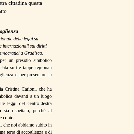
stra cittadina questa
atto
oglienza
ionale delle leggi su
 internazionali sui diritti
 democratici a Gradisca.
 per un presidio simbolico
lata su tre tappe regionali
glienza e per presentare la
ia Cristina
Carloni
, che ha
mbolica davanti a un luogo
le leggi del centro-destra
sia rispettato, perché al
e conto
,
, che noi abbiamo subìto in
na terra di accoglienza e di