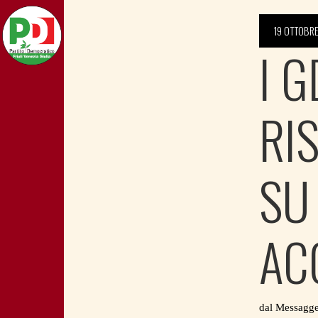
19 OTTOBR
I G
RI
SU
AC
dal
Messagger