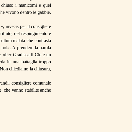
o chiuso i manicomi e quel
che vivono dentro le gabbie.
», invece, per il consigliere
 rifiuto, del respingimento e
 cultura malata che contrasta
e noi».
A prendere la parola
a
: «Per Gradisca il
Cie
è un
ola in una battaglia troppo
Non chiediamo la
chiusura,
randi, consigliere comunale
, che vanno stabilite anche