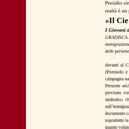
Presidio si
realtà è un
«Il
Cie
I Giovani d
GRADISCA.
immigrazione 
delle persone
davanti al
C
(
Pozzuolo
campagna nazi
Presente anc
precisato co
simbolico c
sull’immigr
documento ca
soprattutto
la
quanto voluto