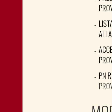
PROV
LIST
ALLA
ACCE
PROV
PN 
PROV
MOD