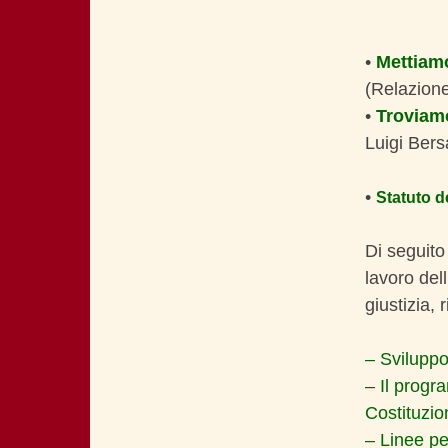
•
Mettiamo
(Relazione 
•
Troviamo
Luigi Bers
•
Statuto d
Di seguito
lavoro de
giustizia, 
– Sviluppo,
– Il progr
Costituzio
– Linee pe