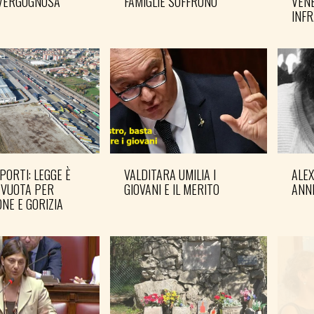
VERGOGNOSA
FAMIGLIE SOFFRONO
VENE
INF
PORTI: LEGGE È
VALDITARA UMILIA I
ALE
 VUOTA PER
GIOVANI E IL MERITO
ANN
NE E GORIZIA