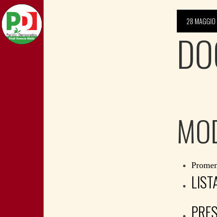
28 MAGGIO
DO
MOD
Promem
LIST
PRES