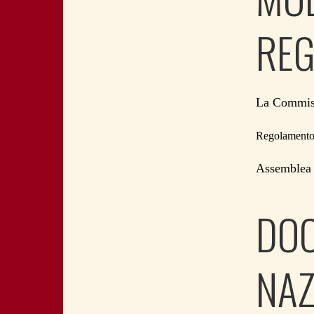
REG
La Commiss
Regolamento r
Assemblea 
DOC
NAZ