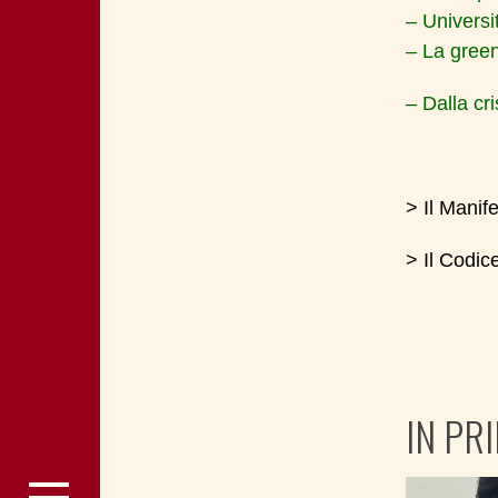
– Universit
– La gree
– Dalla cr
> Il Manife
> Il Codic
IN PR