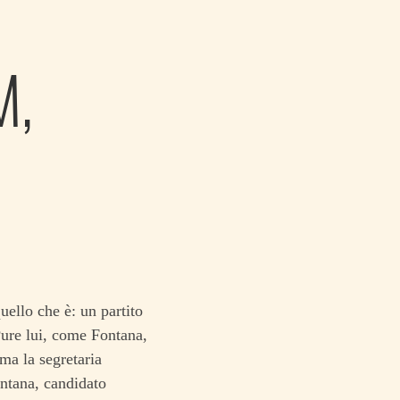
M,
ello che è: un partito
Pure lui, come Fontana,
rma la segretaria
ontana, candidato