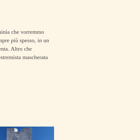
ominia che vorremmo
empre più spesso, in un
enta. Altro che
estremista mascherata