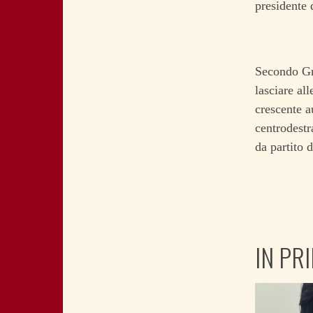
presidente 
Secondo Gri
lasciare al
crescente a
centrodestr
da partito 
IN PR