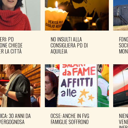
ERI: PD
NO INSULTI ALLA
FOND
ONE CHIEDE
CONSIGLIERA PD DI
SOCI
R LA CITTÀ
AQUILEIA
MON
CA: 30 ANNI DA
OCSE: ANCHE IN FVG
NIEN
VERGOGNOSA
FAMIGLIE SOFFRONO
VENE
INF