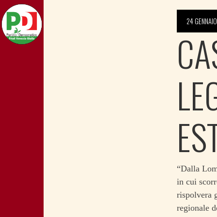
24 GENNAIO
CA
LE
ES
“Dalla Lomb
in cui scor
rispolvera 
regionale d