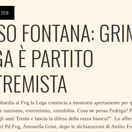
 2018
SO FONTANA: GRI
GA È PARTITO
TREMISTA
ardia al Fvg la Lega comincia a mostrarsi apertamente per qu
re razzismo, estremismo, xenofobia. Cosa ne pensa Fedriga? 
gli anni Trenta e lancia la difesa della razza bianca?”. Lo affe
el Pd Fvg, Antonella Grim, dopo le dichiarazioni di Attilio F