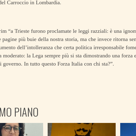
del Carroccio in Lombardia.
m “a Trieste furono proclamate le leggi razziali: è una ign
le pagine più buie della nostra storia, ma che invece ritorna s
umento dell’intolleranza che certa politica irresponsabile fom
a moderato: la Lega sempre più si sta dimostrando una forza 
di governo. In tutto questo Forza Italia con chi sta?”.
IMO PIANO