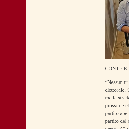
CONTI: E
“Nessun tr
elettorale.
ma la strad
prossime el
partito ape
partito del
destra. C’è 