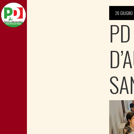
26 GIUGNO
PD
D’
SA