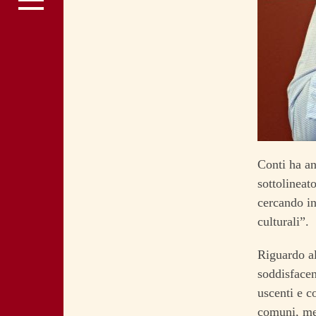
Conti ha anc
sottolineat
cercando in
culturali”.
Riguardo al
soddisface
uscenti e 
comuni, men