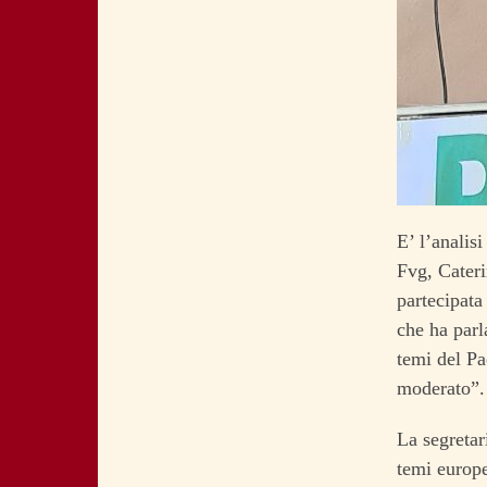
E’ l’analis
Fvg, Cateri
partecipata
che ha parl
temi del Pa
moderato”.
La segretari
temi europei