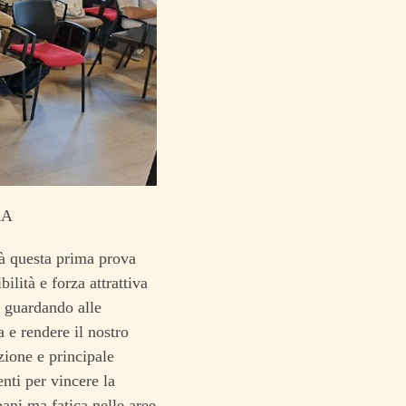
RA
à questa prima prova
ilità e forza attrattiva
, guardando alle
e rendere il nostro
zione e principale
nti per vincere la
bani ma fatica nelle aree