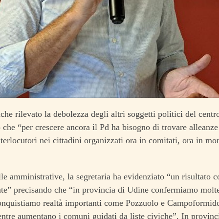
he rilevato la debolezza degli altri soggetti politici del centr
o che “per crescere ancora il Pd ha bisogno di trovare alleanze
terlocutori nei cittadini organizzati ora in comitati, ora in mon
le amministrative, la segretaria ha evidenziato “un risultato
nte” precisando che “in provincia di Udine confermiamo molt
conquistiamo realtà importanti come Pozzuolo e Campoformido
tre aumentano i comuni guidati da liste civiche”. In provinci