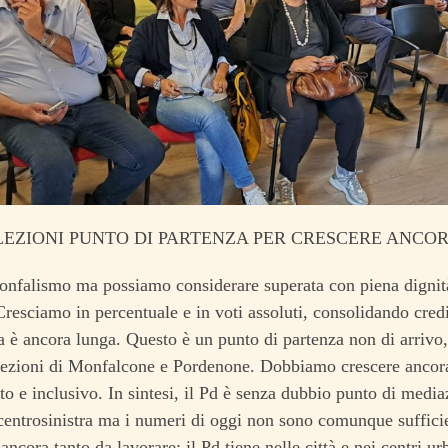
LEZIONI PUNTO DI PARTENZA PER CRESCERE ANCO
ionfalismo ma possiamo considerare superata con piena dignit
 Cresciamo in percentuale e in voti assoluti, consolidando credib
a è ancora lunga. Questo è un punto di partenza non di arrivo
ezioni di Monfalcone e Pordenone. Dobbiamo crescere ancora 
rto e inclusivo. In sintesi, il Pd è senza dubbio punto di media
 centrosinistra ma i numeri di oggi non sono comunque sufficie
ancora tanto da lavorare: il Pd tiene nelle città e nei centri ur