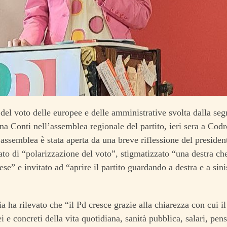
i del voto delle europee e delle amministrative svolta dalla seg
na Conti nell’assemblea regionale del partito, ieri sera a Cod
 assemblea è stata aperta da una breve riflessione del preside
ato di “polarizzazione del voto”, stigmatizzato “una destra ch
ese” e invitato ad “aprire il partito guardando a destra e a sin
a ha rilevato che “il Pd cresce grazie alla chiarezza con cui il
 e concreti della vita quotidiana, sanità pubblica, salari, pensi