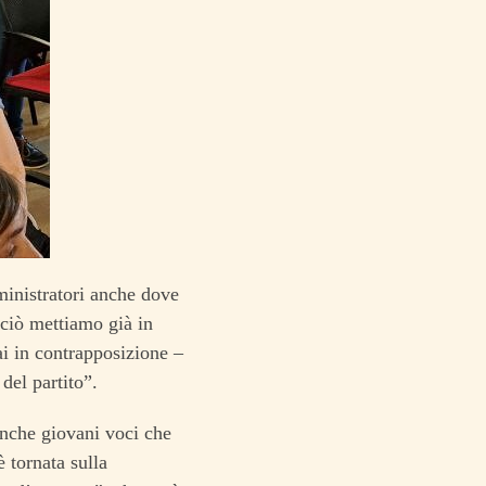
inistratori anche dove
rciò mettiamo già in
i in contrapposizione –
del partito”.
anche giovani voci che
è tornata sulla