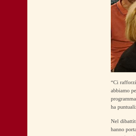
“Ci raffor
abbiamo per
programma 
ha puntuali
Nel dibatti
hanno portat