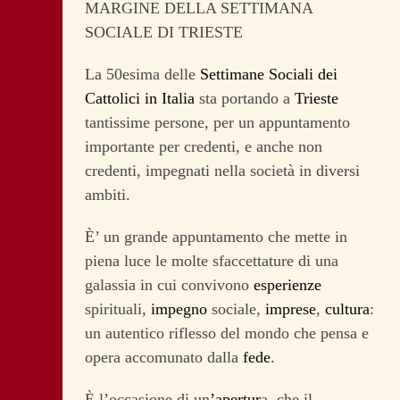
MARGINE DELLA SETTIMANA
SOCIALE DI TRIESTE
La 50esima delle
Settimane Sociali dei
Cattolici in Italia
sta portando a
Trieste
tantissime persone, per un appuntamento
importante per credenti, e anche non
credenti, impegnati nella società in diversi
ambiti.
È’ un grande appuntamento che mette in
piena luce le molte sfaccettature di una
galassia in cui convivono
esperienze
spirituali,
impegno
sociale,
imprese
,
cultura
:
un autentico riflesso del mondo che pensa e
opera accomunato dalla
fede
.
È l’occasione di un
’apertur
a, che il