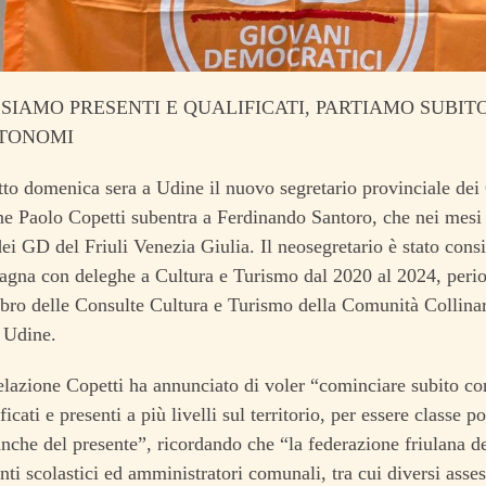
 SIAMO PRESENTI E QUALIFICATI, PARTIAMO SUBITO
UTONOMI
etto domenica sera a Udine il nuovo segretario provinciale dei
ne Paolo Copetti subentra a Ferdinando Santoro, che nei mesi 
dei GD del Friuli Venezia Giulia. Il neosegretario è stato con
agna con deleghe a Cultura e Turismo dal 2020 al 2024, perio
o delle Consulte Cultura e Turismo della Comunità Collinare
 Udine.
elazione Copetti ha annunciato di voler “cominciare subito c
icati e presenti a più livelli sul territorio, per essere classe po
nche del presente”, ricordando che “la federazione friulana d
nti scolastici ed amministratori comunali, tra cui diversi asses