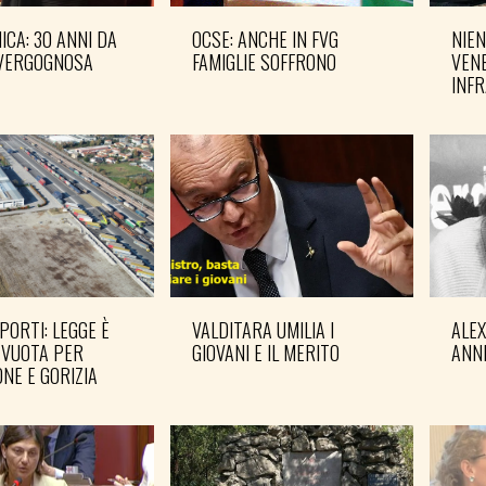
CA: 30 ANNI DA
OCSE: ANCHE IN FVG
NIEN
VERGOGNOSA
FAMIGLIE SOFFRONO
VENE
INF
PORTI: LEGGE È
VALDITARA UMILIA I
ALE
 VUOTA PER
GIOVANI E IL MERITO
ANN
NE E GORIZIA