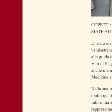
COPETTI:
SIATE A
E’ stato el
ventisetten
alla guida 
Vito di Fag
anche membr
Medicina a
Nella sua r
molto qualif
futuro ma a
rappresenta