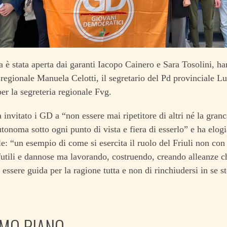
 è stata aperta dai garanti Iacopo Cainero e Sara Tosolini, han
 regionale Manuela Celotti, il segretario del Pd provinciale L
er la segreteria regionale Fvg.
a invitato i GD a “non essere mai ripetitore di altri né la gra
utonoma sotto ogni punto di vista e fiera di esserlo” e ha elogi
e: “un esempio di come si esercita il ruolo del Friuli non con
i futili e dannose ma lavorando, costruendo, creando alleanze 
i essere guida per la ragione tutta e non di rinchiudersi in se s
IMO PIANO