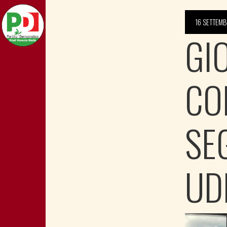
16 SETTEMB
GI
CO
SE
UD