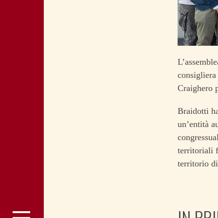
L’assemblea
consigliera
Craighero p
Braidotti h
un’entità a
congressual
territorial
territorio d
IN PR