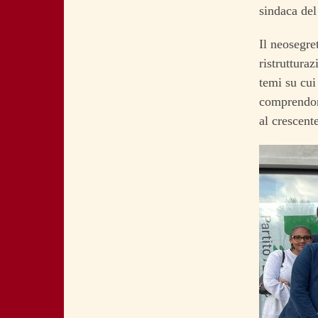
sindaca del
Il neosegre
ristrutturaz
temi su cui
comprendono
al crescente