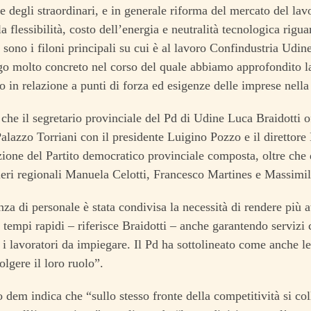
e degli straordinari, e in generale riforma del mercato del lav
 flessibilità, costo dell’energia e neutralità tecnologica rigua
 sono i filoni principali su cui è al lavoro Confindustria Udine
go molto concreto nel corso del quale abbiamo approfondito l
rio in relazione a punti di forza ed esigenze delle imprese nella
i che il segretario provinciale del Pd di Udine Luca Braidotti o
Palazzo Torriani con il presidente Luigino Pozzo e il direttor
ione del Partito democratico provinciale composta, oltre che d
ieri regionali Manuela Celotti, Francesco Martines e Massimi
nza di personale è stata condivisa la necessità di rendere più at
in tempi rapidi – riferisce Braidotti – anche garantendo servizi
 i lavoratori da impiegare. Il Pd ha sottolineato come anche le
lgere il loro ruolo”.
io dem indica che “sullo stesso fronte della competitività si c