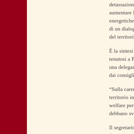
detassazion
aumentare la
energetiche
di un dialo
del territo
È la sintes
tenutosi a 
una delegaz
dai consigl
“Sulla care
territorio 
welfare per
debbano svo
Il segretar