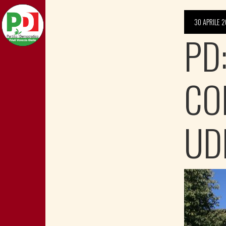
30 APRILE 
PD
CO
UD