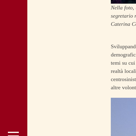
Nella foto,
segretario
Caterina C
Sviluppando
demografica
temi su cui
realtà loca
centrosinis
altre volont