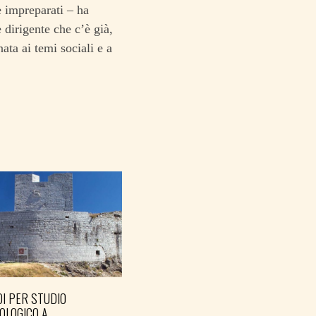
e impreparati – ha
 dirigente che c’è già,
ta ai temi sociali e a
I PER STUDIO
OLOGICO A