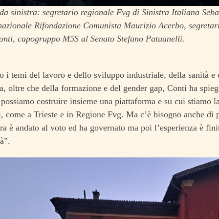
 da sinistra: segretario regionale Fvg di Sinistra Italiana Seb
 nazionale Rifondazione Comunista Maurizio Acerbo, segretar
onti, capogruppo M5S al Senato Stefano Patuanelli.
 i temi del lavoro e dello sviluppo industriale, della sanità e 
, oltre che della formazione e del gender gap, Conti ha spieg
 possiamo costruire insieme una piattaforma e su cui stiamo 
li, come a Trieste e in Regione Fvg. Ma c’è bisogno anche di pa
tra è andato al voto ed ha governato ma poi l’esperienza è fin
à”.