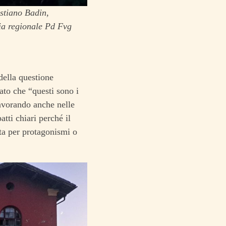
astiano Badin,
ia regionale Pd Fvg
della questione
ato che “questi sono i
lavorando anche nelle
tti chiari perché il
ita per protagonismi o