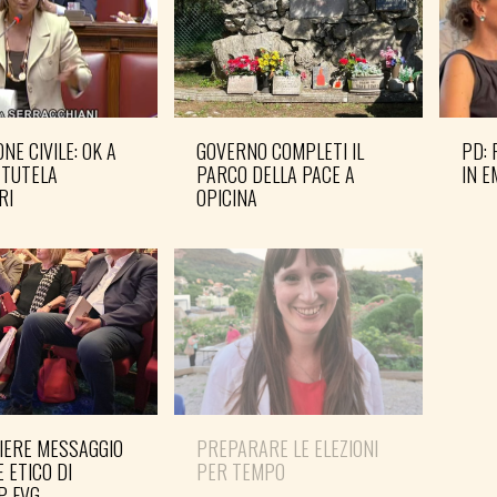
NE CIVILE: OK A
GOVERNO COMPLETI IL
PD: 
 TUTELA
PARCO DELLA PACE A
IN 
RI
OPICINA
IERE MESSAGGIO
PREPARARE LE ELEZIONI
SHO
E ETICO DI
PER TEMPO
MAN
P FVG
PER 