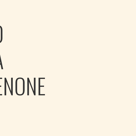
O
A
ENONE