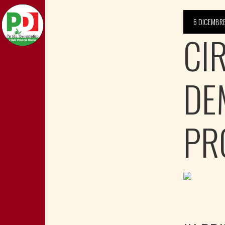
6 DICEMBR
CI
DE
PR