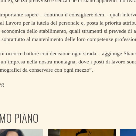
dine), senza preavviso e senza che ci siano apparenti motivazi
 importante sapere – continua il consigliere dem – quali inter
al Lavoro per la tutela del personale e, posta la priorità attribu
tà economica dello stabilimento, quali strumenti si prevede di a
e soprattutto al mantenimento delle loro competenze profession
i occorre battere con decisione ogni strada – aggiunge Shaurli
 un’impresa nella nostra montagna, dove i posti di lavoro son
emografici da conservare con ogni mezzo”.
vg
IMO PIANO