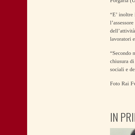
Forgaria (U
“E’ inoltre
l’assessore 
dell’attivi
lavoratori 
“Secondo no
chiusura di
sociali e d
Foto Rai F
IN PR