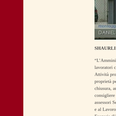
SHAURLI
“L’Amminist
lavoratori 
Attività pr
proprietà p
chiusura, a
consigliere
assessori S
e al Lavoro