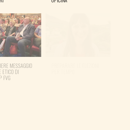
RI
OPICINA
IERE MESSAGGIO
PREPARARE LE ELEZIONI
SHO
E ETICO DI
PER TEMPO
MAN
P FVG
PER 