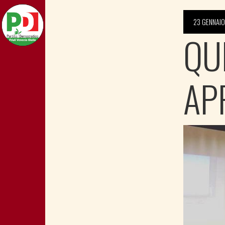
23 GENNAIO
QU
AP