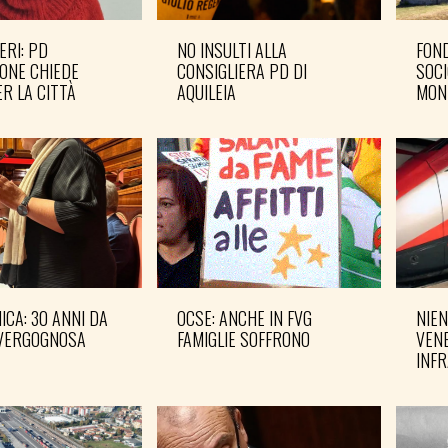
ERI: PD
NO INSULTI ALLA
FOND
ONE CHIEDE
CONSIGLIERA PD DI
SOCI
R LA CITTÀ
AQUILEIA
MON
CA: 30 ANNI DA
OCSE: ANCHE IN FVG
NIEN
VERGOGNOSA
FAMIGLIE SOFFRONO
VENE
INF