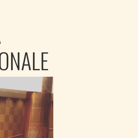
A
IONALE