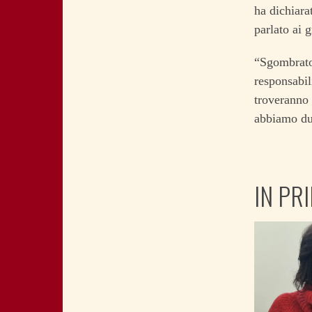
ha dichiara
parlato ai g
“Sgombrato 
responsabil
troveranno 
abbiamo dub
IN PR