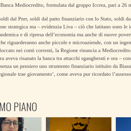
Banca Mediocredito, formulata dal gruppo Iccrea, pari a 26 m
oldi dal Pnrr, soldi dal patto finanziario con lo Stato, soldi da
one strategica ma – evidenzia Liva – ciò che latitano sono le id
andemica e di ripresa dell’economia ma anche di nuove povert
 che riguarderanno anche piccole e microaziende, con un inge
loccato nei conti correnti, la Regione rinuncia a Mediocredito
tra aveva risanato la banca tra attacchi sgangherati e ora – c
senza un pensiero uno strumento finanziario istituito da Biasut
gionale trae giovamento’, come aveva pur ricordato l’assesso
IMO PIANO