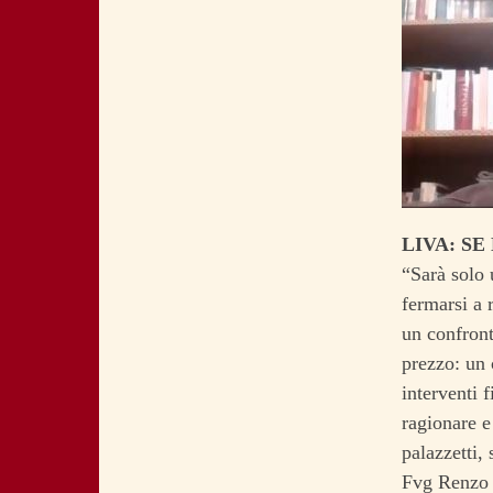
LIVA: SE
“Sarà solo 
fermarsi a 
un confront
prezzo: un 
interventi 
ragionare e
palazzetti,
Fvg Renzo L