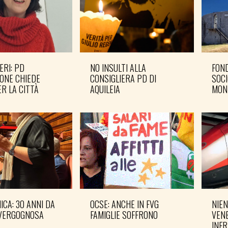
ERI: PD
NO INSULTI ALLA
FOND
ONE CHIEDE
CONSIGLIERA PD DI
SOCI
R LA CITTÀ
AQUILEIA
MON
CA: 30 ANNI DA
OCSE: ANCHE IN FVG
NIEN
VERGOGNOSA
FAMIGLIE SOFFRONO
VENE
INF