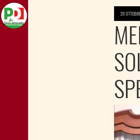
20 OTTOBR
ME
SO
SP