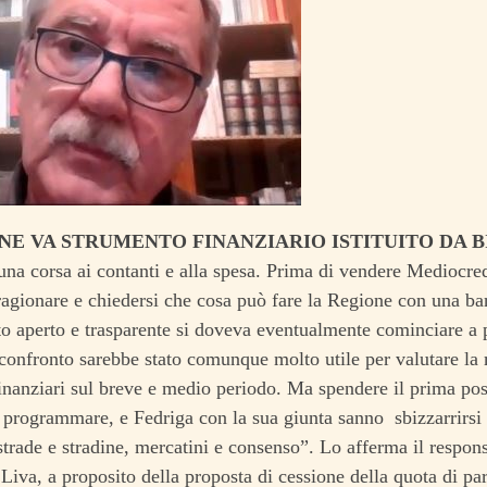
 NE VA STRUMENTO FINANZIARIO ISTITUITO DA B
una corsa ai contanti e alla spesa. Prima di vendere Mediocr
ragionare e chiedersi che cosa può fare la Regione con una b
o aperto e trasparente si doveva eventualmente cominciare a p
confronto sarebbe stato comunque molto utile per valutare la m
finanziari sul breve e medio periodo. Ma spendere il prima poss
 programmare, e Fedriga con la sua giunta sanno sbizzarrirsi
 strade e stradine, mercatini e consenso”. Lo afferma il respo
iva, a proposito della proposta di cessione della quota di par