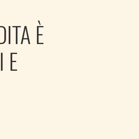
ITA È
 E