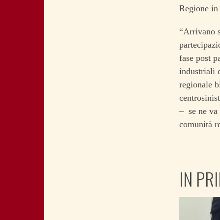
Regione in 
“Arrivano s
partecipazi
fase post p
industriali
regionale b
centrosinis
– se ne va 
comunità re
IN PR