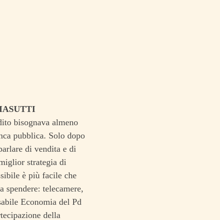
IASUTTI
edito bisognava almeno
anca pubblica. Solo dopo
arlare di vendita e di
iglior strategia di
ibile è più facile che
 a spendere: telecamere,
nsabile Economia del Pd
tecipazione della