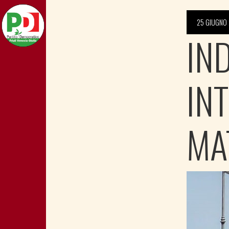
25 GIUGNO 
IN
IN
MA