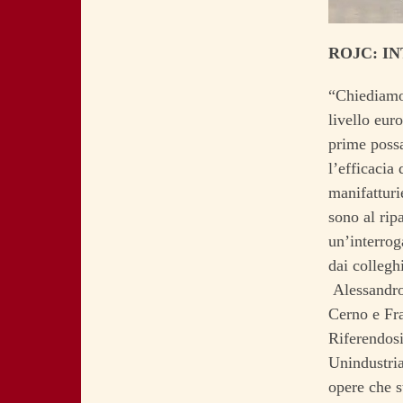
ROJC: I
“Chiediamo 
livello eur
prime possa
l’efficacia 
manifatturi
sono al rip
un’interrog
dai collegh
Alessandro 
Cerno e Fr
Riferendosi
Unindustria
opere che s