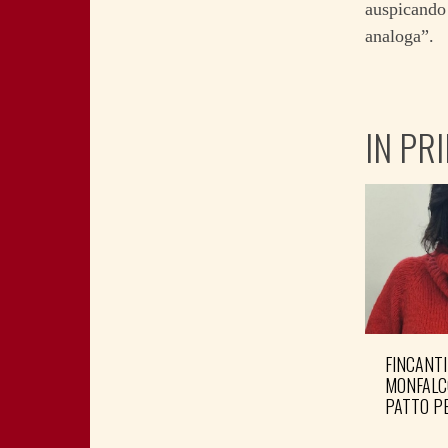
auspicando 
analoga”.
IN PR
FINCANTI
MONFALC
PATTO PE