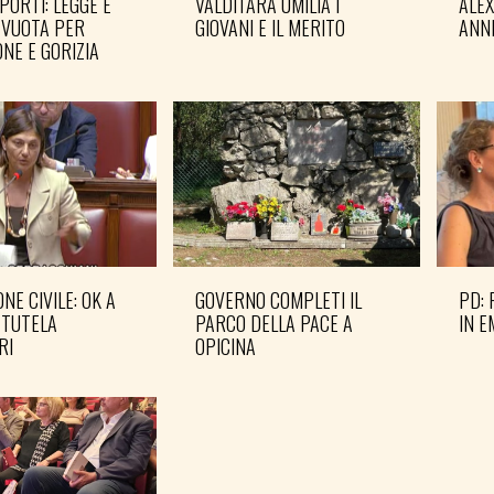
PORTI: LEGGE È
VALDITARA UMILIA I
ALE
 VUOTA PER
GIOVANI E IL MERITO
ANN
NE E GORIZIA
NE CIVILE: OK A
GOVERNO COMPLETI IL
PD: 
 TUTELA
PARCO DELLA PACE A
IN 
RI
OPICINA