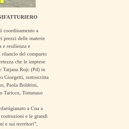
NIFATTURIERO
 di coordinamento a
i prezzi delle materie
 e resilienza e
 il rilancio del comparto
certezza che le imprese
ce Tatjana Rojc (Pd) in
 Giorgetti, sottoscritta
so, Paola Boldrini,
ino Taricco, Tommaso
onfartigianato a Cna a
 costruzioni e le grandi
 e sui terrritori”,