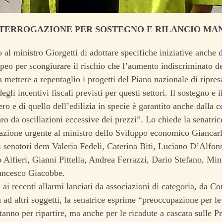
NTERROGAZIONE PER SOSTEGNO E RILANCIO MA
al ministro Giorgetti di adottare specifiche iniziative anche
opeo per scongiurare il rischio che l’aumento indiscriminato de
 mettere a repentaglio i progetti del Piano nazionale di ripresa
degli incentivi fiscali previsti per questi settori. Il sostegno e
ero e di quello dell’edilizia in specie è garantito anche dalla 
aro da oscillazioni eccessive dei prezzi”. Lo chiede la senatri
azione urgente al ministro dello Sviluppo economico Giancarlo
i senatori dem Valeria Fedeli, Caterina Biti, Luciano D’Alfon
Alfieri, Gianni Pittella, Andrea Ferrazzi, Dario Stefano, M
ancesco Giacobbe.
 ai recenti allarmi lanciati da associazioni di categoria, da C
 ad altri soggetti, la senatrice esprime “preoccupazione per le
tanno per ripartire, ma anche per le ricadute a cascata sulle Pmi