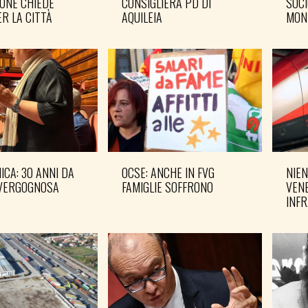
ONE CHIEDE
CONSIGLIERA PD DI
SOCI
R LA CITTÀ
AQUILEIA
MON
CA: 30 ANNI DA
OCSE: ANCHE IN FVG
NIEN
VERGOGNOSA
FAMIGLIE SOFFRONO
VENE
INF