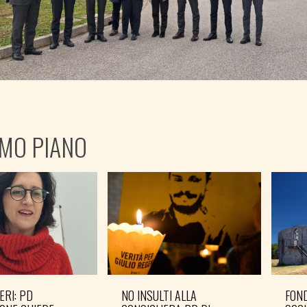
IMO PIANO
ERI: PD
NO INSULTI ALLA
FOND