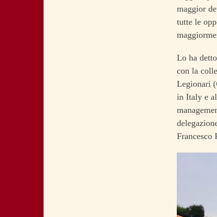
maggior det
tutte le op
maggiorment
Lo ha detto
con la coll
Legionari (
in Italy e a
management 
delegazione
Francesco 