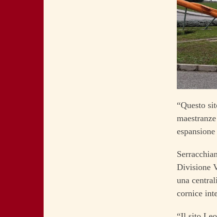
“Questo sit
maestranze 
espansione 
Serracchian
Divisione V
una central
cornice int
“Il sito Le