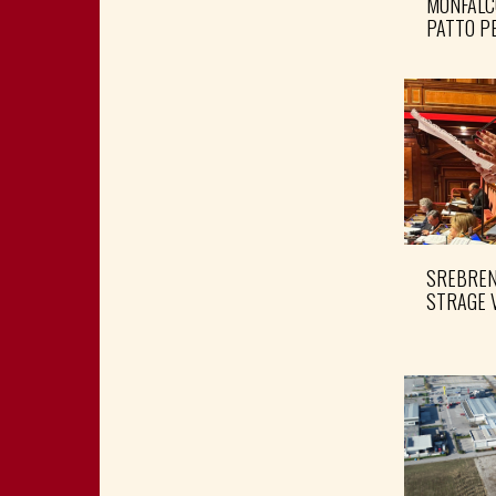
MONFALC
PATTO PE
SREBRENI
STRAGE 