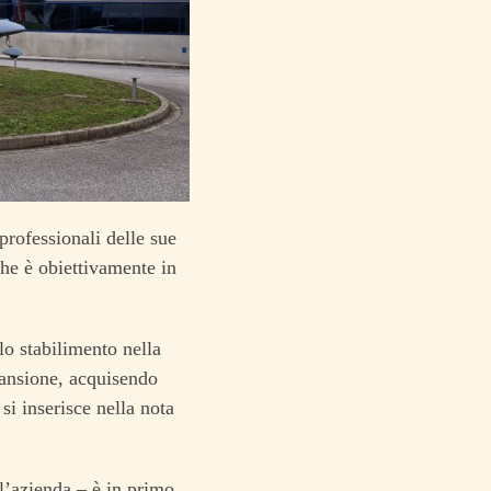
professionali delle sue
he è obiettivamente in
lo stabilimento nella
pansione, acquisendo
i inserisce nella nota
ll’azienda – è in primo