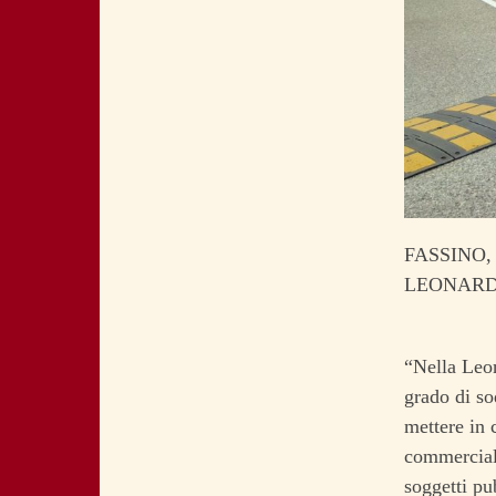
FASSINO,
LEONARD
“Nella Leon
grado di so
mettere in 
commerciali
soggetti pu