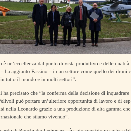
o è un’eccellenza dal punto di vista produttivo e delle qualità 
– ha aggiunto Fassino – in un settore come quello dei droni c
in tutto il mondo e in molti settori”.
i ha precisato che “la conferma della decisione di inquadrare 
elivoli può portare un’ulteriore opportunità di lavoro e di es
ità nella Leonardo grazie a una produzione di alta gamma che s
ernazionale che stiamo vivendo”.
onardo di Ronchi dei Legionari – è stato spiegato in sintesi da