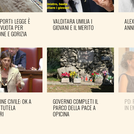
PORTI: LEGGE È
VALDITARA UMILIA I
ALE
 VUOTA PER
GIOVANI E IL MERITO
ANN
NE E GORIZIA
NE CIVILE: OK A
GOVERNO COMPLETI IL
PD: 
 TUTELA
PARCO DELLA PACE A
IN 
RI
OPICINA