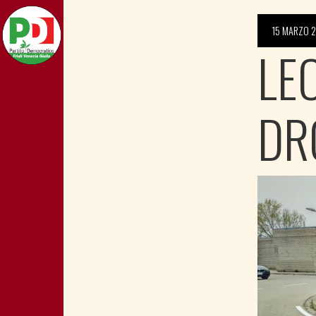
15 MARZO 
LE
DR