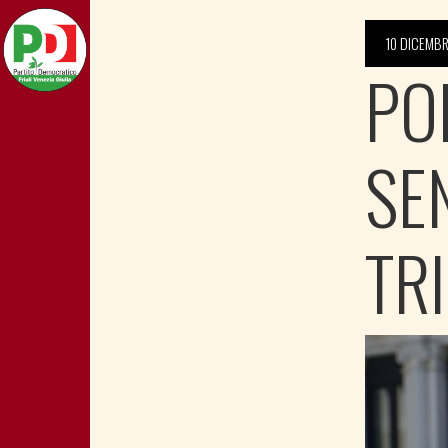
10 DICEMBR
POR
SE
TR