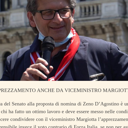
PPREZZAMENTO ANCHE DA VICEMINISTRO MARGIOT
era del Senato alla proposta di nomina di Zeno D’Agostino è u
chi ha fatto un ottimo lavoro e deve essere messo nelle condi
acere condividere con il viceministro Margiotta l’apprezzame
nsibile invece il voto contrario di Forza Italia, se non per ast