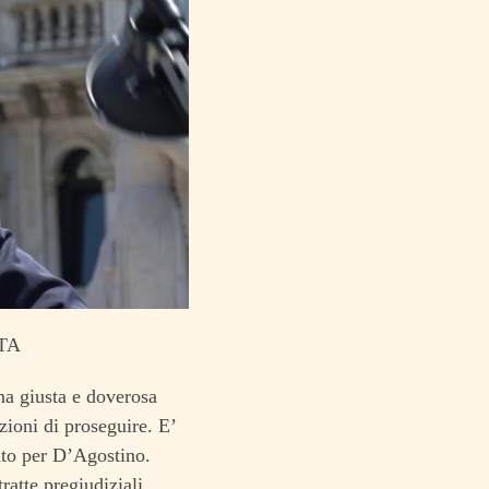
TA
na giusta e doverosa
zioni di proseguire. E’
nto per D’Agostino.
ratte pregiudiziali