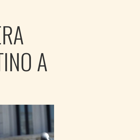
ERA
TINO A