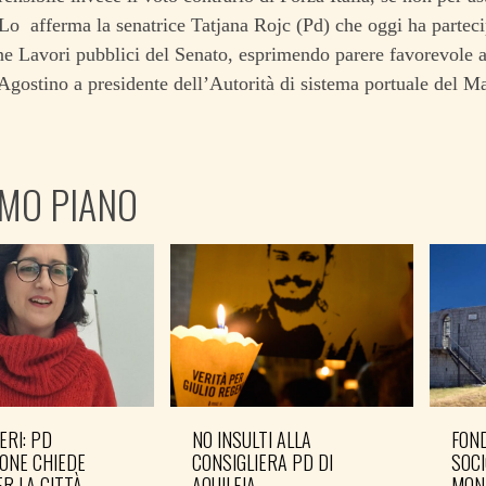
 Lo afferma la senatrice Tatjana Rojc (Pd) che oggi ha parteci
 Lavori pubblici del Senato, esprimendo parere favorevole a
gostino a presidente dell’Autorità di sistema portuale del Ma
IMO PIANO
ERI: PD
NO INSULTI ALLA
FOND
ONE CHIEDE
CONSIGLIERA PD DI
SOCI
R LA CITTÀ
AQUILEIA
MON