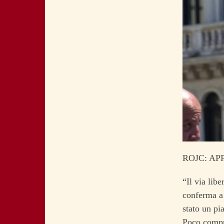
ROJC: A
“Il via lib
conferma a 
stato un pi
Poco compre