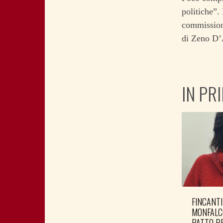
politiche”.
commissione
di Zeno D’A
IN PR
FINCANTI
MONFALC
PATTO PE