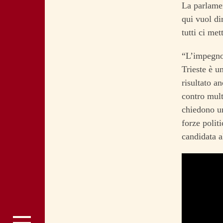
La parlamen
qui vuol di
tutti ci met
“L’impegno 
Trieste è u
risultato a
contro mult
chiedono un
forze polit
candidata a