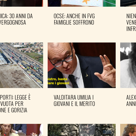
CA: 30 ANNI DA
OCSE: ANCHE IN FVG
NIEN
VERGOGNOSA
FAMIGLIE SOFFRONO
VENE
INF
PORTI: LEGGE È
VALDITARA UMILIA I
ALE
 VUOTA PER
GIOVANI E IL MERITO
ANN
NE E GORIZIA