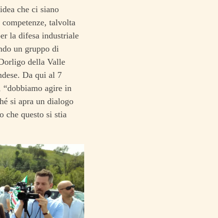
idea che ci siano
e competenze, talvolta
r la difesa industriale
ando un gruppo di
 Dorligo della Valle
ndese. Da qui al 7
, “dobbiamo agire in
ché si apra un dialogo
do che questo si stia