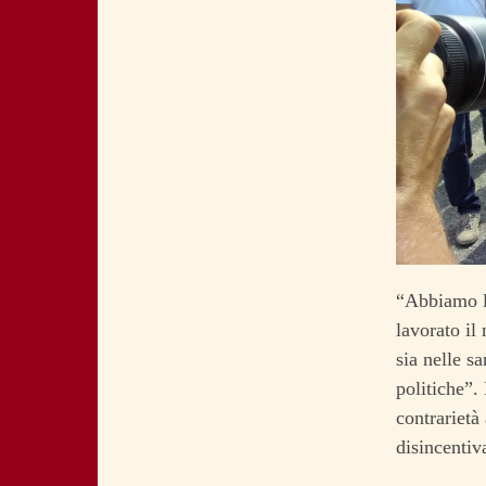
“Abbiamo l’
lavorato il
sia nelle s
politiche”.
contrarietà
disincentiv