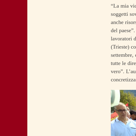
“La mia vic
soggetti so
anche risor
del paese”.
lavoratori 
(Trieste) c
settembre, 
tutte le di
vero”. L’aus
concretizza