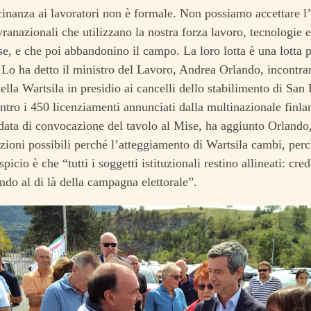
inanza ai lavoratori non è formale. Non possiamo accettare l’
vranazionali che utilizzano la nostra forza lavoro, tecnologie 
se, e che poi abbandonino il campo. La loro lotta è una lotta pe
 Lo ha detto il ministro del Lavoro, Andrea Orlando, incontr
della Wartsila in presidio ai cancelli dello stabilimento di San
ontro i 450 licenziamenti annunciati dalla multinazionale finla
data di convocazione del tavolo al Mise, ha aggiunto Orlando
rezioni possibili perché l’atteggiamento di Wartsila cambi, per
picio è che “tutti i soggetti istituzionali restino allineati: cre
ndo al di là della campagna elettorale”.