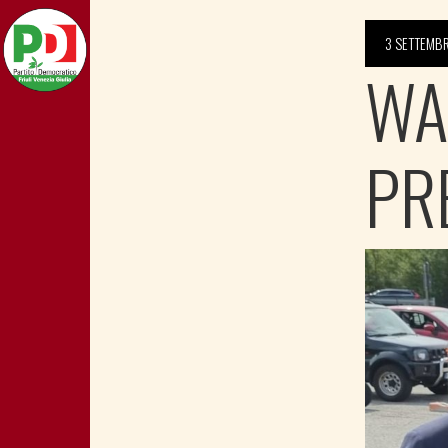
3 SETTEMB
WA
PR