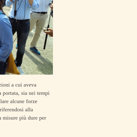
zioni a cui aveva
 portata, sia nei tempi
olare alcune forze
iferendosi alla
a misure più dure per