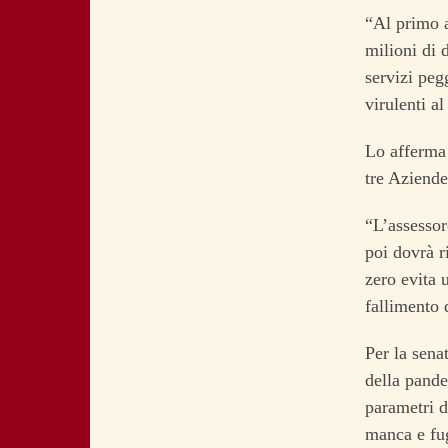
“Al primo a
milioni di 
servizi peg
virulenti al
Lo afferma 
tre Aziende
“L’assessor
poi dovrà r
zero evita 
fallimento 
Per la sena
della pande
parametri d
manca e fug