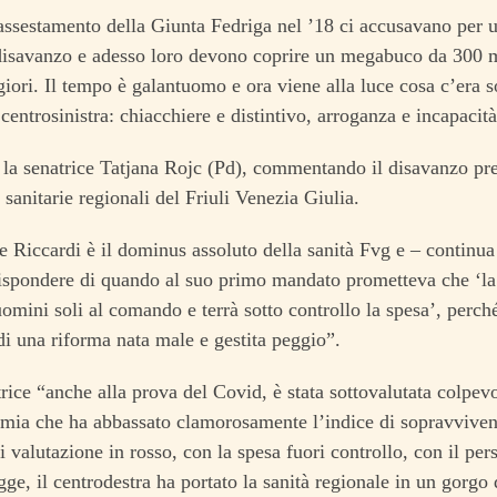
ssestamento della Giunta Fedriga nel ’18 ci accusavano per u
disavanzo e adesso loro devono coprire un megabuco da 300 mi
giori. Il tempo è galantuomo e ora viene alla luce cosa c’era so
 centrosinistra: chiacchiere e distintivo, arroganza e incapacità
la senatrice Tatjana Rojc (Pd), commentando il disavanzo prev
 sanitarie regionali del Friuli Venezia Giulia.
e Riccardi è il dominus assoluto della sanità Fvg e – continua
ispondere di quando al suo primo mandato prometteva che ‘la
uomini soli al comando e terrà sotto controllo la spesa’, perché
di una riforma nata male e gestita peggio”.
trice “anche alla prova del Covid, è stata sottovalutata colpevo
mia che ha abbassato clamorosamente l’indice di sopravviven
i valutazione in rosso, con la spesa fuori controllo, con il per
ge, il centrodestra ha portato la sanità regionale in un gorgo 