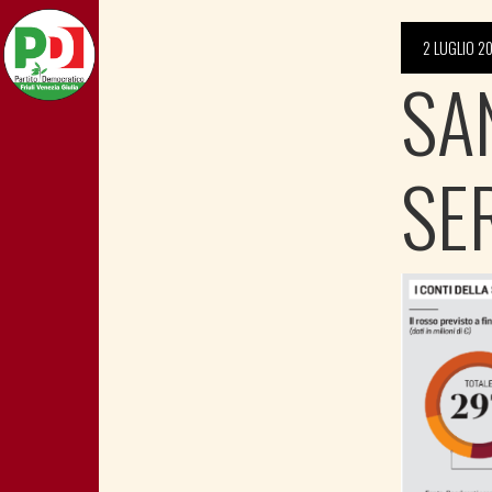
2 LUGLIO 2
SA
SE