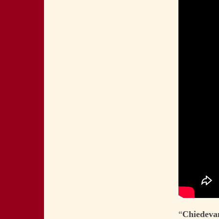
“
Chiedev