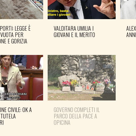
PORTI: LEGGE È
VALDITARA UMILIA I
ALE
 VUOTA PER
GIOVANI E IL MERITO
ANN
NE E GORIZIA
NE CIVILE: OK A
GOVERNO COMPLETI IL
PD: 
 TUTELA
PARCO DELLA PACE A
IN 
RI
OPICINA