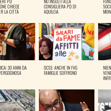
ERI: PD
NO INSULTI ALLA
FOND
ONE CHIEDE
CONSIGLIERA PD DI
SOCI
R LA CITTÀ
AQUILEIA
MON
CA: 30 ANNI DA
OCSE: ANCHE IN FVG
NIEN
VERGOGNOSA
FAMIGLIE SOFFRONO
VENE
INF