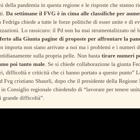
ni della pandemia in questa regione e le risposte che stanno r
ti.
Da settimane il FVG è in cima alle classifiche per aume
a Fedriga chiede a tutte le forze politiche di esser unite e di ev
zzazioni. Lo rassicuro: il Pd non ha mai strumentalizzato né l
ferto alla Giunta pagine di proposte per affrontare la pa
on importa non siano arrivate a noi ma i problemi e i numeri de
tidianamente sulla propria pelle. Non basta
tirare numeri pe
amo poi tanto male
. Se si chiede collaborazione la giunta Fe
ri, difficoltà e criticità che ci hanno portato a questo punto” L
d Fvg cristiano Shaurli, dopo che il presidente della Regione
 in Consiglio regionale chiedendo di “lavorare per tenere unit
grande difficoltà”.