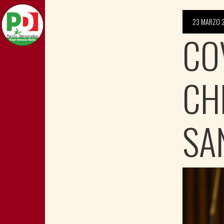
23 MARZO 
COV
CH
SA