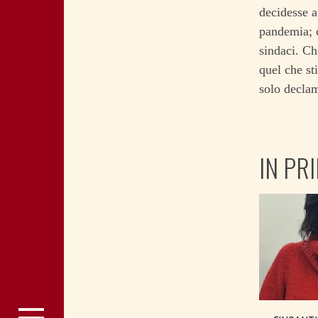
decidesse a
pandemia; c
sindaci. Ch
quel che st
solo decla
IN PR