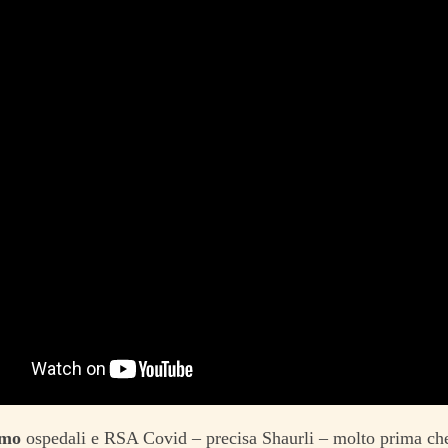
amo
ospedali e RSA Covid – precisa Shaurli – molto prima che