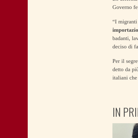
Governo fer
“I migranti
importazi
badanti, la
deciso di f
Per il segr
detto da pi
italiani che
IN PR