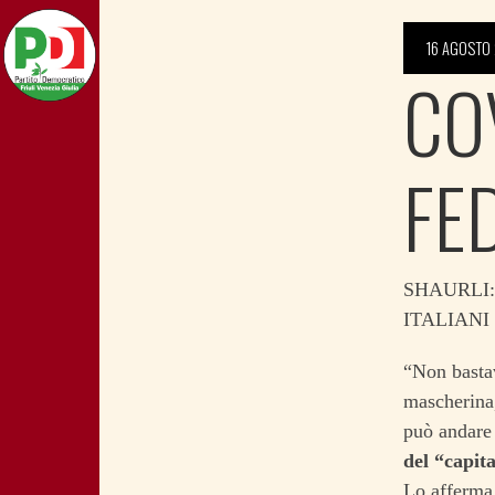
16 AGOSTO
COV
FE
SHAURLI
ITALIANI
“Non bastav
mascherin
può andare 
del “capit
Lo afferma 