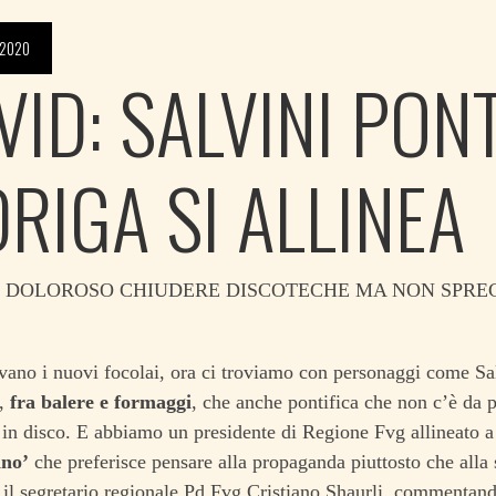
 2020
ID: SALVINI PONT
DRIGA SI ALLINEA
: DOLOROSO CHIUDERE DISCOTECHE MA NON SPREC
ano i nuovi focolai, ora ci troviamo con personaggi come Sal
a,
fra balere e formaggi
, che anche pontifica che non c’è da p
in disco. E abbiamo un presidente di Regione Fvg allineato 
ano’
che preferisce pensare alla propaganda piuttosto che alla s
il segretario regionale Pd Fvg Cristiano Shaurli, commentand