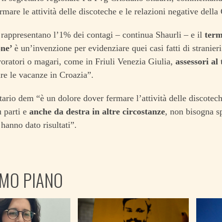
mare le attività delle discoteche e le relazioni negative della
 rappresentano l’1% dei contagi – continua Shaurli – e il
term
one’
è un’invenzione per evidenziare quei casi fatti di stranieri 
voratori o magari, come in Friuli Venezia Giulia,
assessori al
are le vacanze in Croazia”.
etario dem “è un dolore dover fermare l’attività delle discote
ù parti e
anche da destra in altre circostanze
, non bisogna sp
 hanno dato risultati”.
IMO PIANO