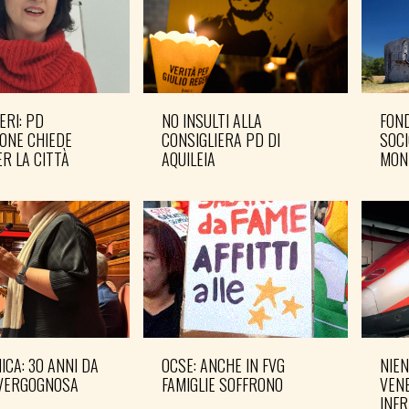
ERI: PD
NO INSULTI ALLA
FOND
ONE CHIEDE
CONSIGLIERA PD DI
SOCI
R LA CITTÀ
AQUILEIA
MON
CA: 30 ANNI DA
OCSE: ANCHE IN FVG
NIEN
VERGOGNOSA
FAMIGLIE SOFFRONO
VENE
INF