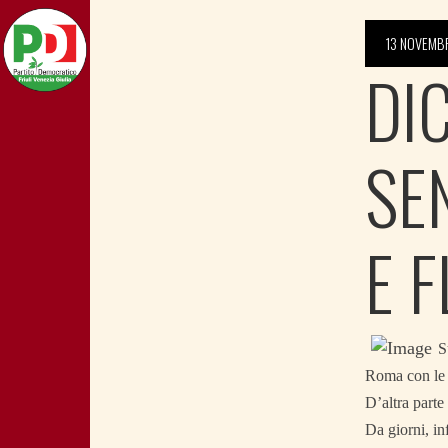
13 NOVEMB
DI
SE
E 
S
Roma con le 
D’altra part
Da giorni, inf