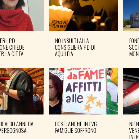
ERI: PD
NO INSULTI ALLA
FOND
ONE CHIEDE
CONSIGLIERA PD DI
SOCI
R LA CITTÀ
AQUILEIA
MON
CA: 30 ANNI DA
OCSE: ANCHE IN FVG
NIEN
VERGOGNOSA
FAMIGLIE SOFFRONO
VENE
INF