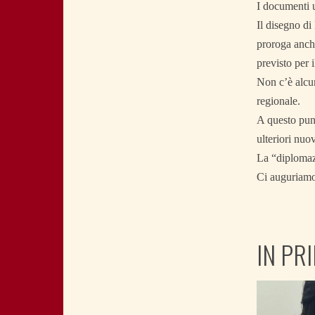
I documenti u
Il disegno di
proroga anche
previsto per 
Non c’è alcun
regionale.
A questo punt
ulteriori nuov
La “diplomaz
Ci auguriamo
IN PR