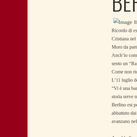
BE
I
Ricordo di es
Cristiana nel
Moro da parte
Anch’io come 
sento un “Ra
Come non ric
L’11 luglio d
“Vi è una bar
storia serve 
Berlino est 
abbattuto dai
avanzano ne