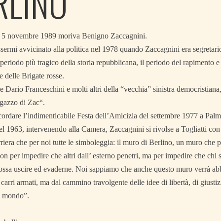
RLINO
l 5 novembre 1989 moriva Benigno Zaccagnini.
sermi avvicinato alla politica nel 1978 quando Zaccagnini era segretar
 periodo più tragico della storia repubblicana, il periodo del rapimento e
 delle Brigate rosse.
Dario Franceschini e molti altri della “vecchia” sinistra democristiana
gazzo di Zac“.
ordare l’indimenticabile Festa dell’Amicizia del settembre 1977 a Pal
el 1963, intervenendo alla Camera, Zaccagnini si rivolse a Togliatti con
riera che per noi tutte le simboleggia: il muro di Berlino, un muro che p
non per impedire che altri dall’ esterno penetri, ma per impedire che chi so
possa uscire ed evaderne. Noi sappiamo che anche questo muro verrà abb
 carri armati, ma dal cammino travolgente delle idee di libertà, di giust
l mondo”.