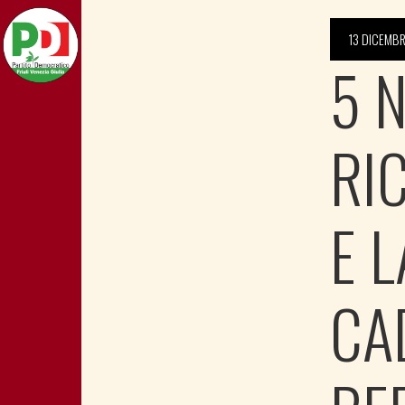
13 DICEMBR
5 
RI
E 
CA