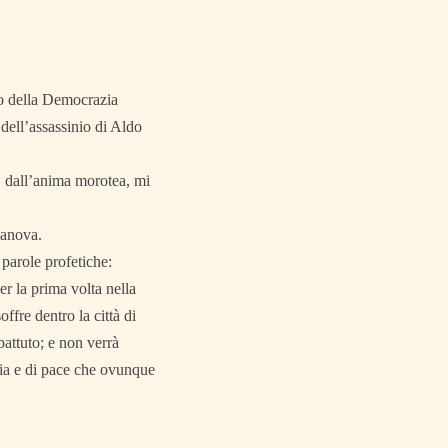
io della Democrazia
 dell’assassinio di Aldo
, dall’anima morotea, mi
manova.
 parole profetiche:
er la prima volta nella
ffre dentro la città di
attuto; e non verrà
izia e di pace che ovunque