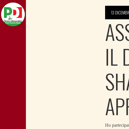
13 DICEMBR
AS
IL
SH
AP
Ho partecipato