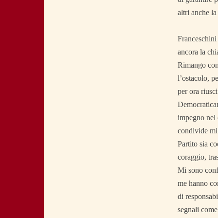
altri anche l
Franceschini 
ancora la chi
Rimango convi
l’ostacolo, p
per ora riusci
Democraticame
impegno nel e
condivide mi 
Partito sia c
coraggio, tra
Mi sono confr
me hanno cond
di responsabil
segnali come 