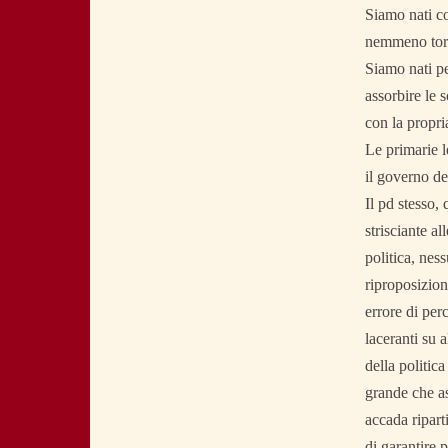
Siamo nati co
nemmeno torn
Siamo nati pe
assorbire le 
con la propri
Le primarie l
il governo de
Il pd stesso,
strisciante a
politica, nes
riproposizion
errore di per
laceranti su 
della politica
grande che as
accada ripart
di garantire 