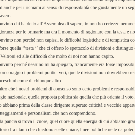
 anche per i richiami al senso di responsabilità che giustamente un segr
avere.
vinto chi ha detto all’Assemblea di sapere, io non ho certezze nemmeno
oranza per le primarie ma era il momento di ragionare con la testa e no
vinto non perché non capissi, le difficoltà logistiche e di tempistica con
rse quella ‘’testa ‘’ che ci offerto lo spettacolo di divisioni e distinguo
 Veltroni ed alle difficoltà che molto di noi non hanno capito.
nvinto perché nessuno mi ha spiegato, francamente era forse impossibi
on coraggio i problemi politici veri, quelle divisioni non dovrebbero rend
nceschini come di chiunque altro.
tro che i nostri problemi di consenso sono certo problemi e responsabili
gio nazionale, quella proposta politica sia quella che più orienta il voto
o abbiano prima della classe dirigente superato criticità e vecchie appa
 atteggiamenti e personalismi che non comprendono.
e la pancia si trova il cuore, quel cuore quella energia di cui abbiamo gr
itorio fra i tanti che chiedono scelte chiare, linee politiche nette da pot