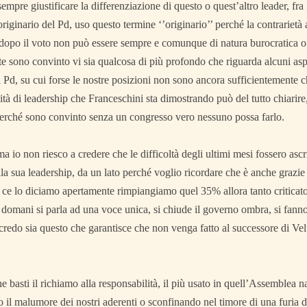
empre giustificare la differenziazione di questo o quest’altro leader, fra
originario del Pd, uso questo termine ‘’originario’’ perché la contrarietà
opo il voto non può essere sempre e comunque di natura burocratica o l
 sono convinto vi sia qualcosa di più profondo che riguarda alcuni aspe
l Pd, su cui forse le nostre posizioni non sono ancora sufficientemente
tà di leadership che Franceschini sta dimostrando può del tutto chiarir
erché sono convinto senza un congresso vero nessuno possa farlo.
a io non riesco a credere che le difficoltà degli ultimi mesi fossero ascr
lla sua leadership, da un lato perché voglio ricordare che è anche grazie a
ce lo diciamo apertamente rimpiangiamo quel 35% allora tanto criticato
 domani si parla ad una voce unica, si chiude il governo ombra, si fanno
credo sia questo che garantisce che non venga fatto al successore di Veltr
 basti il richiamo alla responsabilità, il più usato in quell’Assemblea n
 il malumore dei nostri aderenti o sconfinando nel timore di una furia di