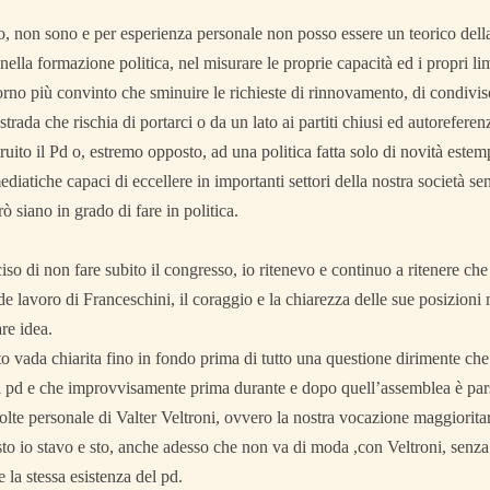
o, non sono e per esperienza personale non posso essere un teorico della c
 nella formazione politica, nel misurare le proprie capacità ed i propri l
rno più convinto che sminuire le richieste di rinnovamento, di condiviso
strada che rischia di portarci o da un lato ai partiti chiusi ed autoreferenzi
uito il Pd o, estremo opposto, ad una politica fatta solo di novità estem
ediatiche capaci di eccellere in importanti settori della nostra società se
rò siano in grado di fare in politica.
so di non fare subito il congresso, io ritenevo e continuo a ritenere 
ande lavoro di Franceschini, il coraggio e la chiarezza delle sue posizio
re idea.
 vada chiarita fino in fondo prima di tutto una questione dirimente che 
l pd e che improvvisamente prima durante e dopo quell’assemblea è pars
volte personale di Valter Veltroni, ovvero la nostra vocazione maggioritar
o io stavo e sto, anche adesso che non va di moda ,con Veltroni, senza
e la stessa esistenza del pd.