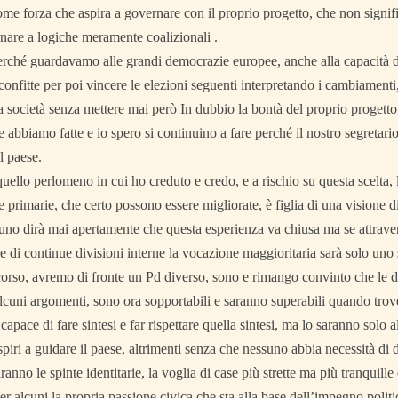
me forza che aspira a governare con il proprio progetto, che non signif
are a logiche meramente coalizionali .
rché guardavamo alle grandi democrazie europee, anche alla capacità di q
sconfitte per poi vincere le elezioni seguenti interpretando i cambiamenti
a società senza mettere mai però In dubbio la bontà del proprio progetto
e abbiamo fatte e io spero si continuino a fare perché il nostro segretario
l paese.
 quello perlomeno in cui ho creduto e credo, e a rischio su questa scelta, l
lle primarie, che certo possono essere migliorate, è figlia di una visione d
suno dirà mai apertamente che questa esperienza va chiusa ma se attraver
e di continue divisioni interne la vocazione maggioritaria sarà solo uno
corso, avremo di fronte un Pd diverso, sono e rimango convinto che le d
alcuni argomenti, sono ora sopportabili e saranno superabili quando tro
 capace di fare sintesi e far rispettare quella sintesi, ma lo saranno solo 
piri a guidare il paese, altrimenti senza che nessuno abbia necessità di 
iranno le spinte identitarie, la voglia di case più strette ma più tranquil
per alcuni la propria passione civica che sta alla base dell’impegno polit