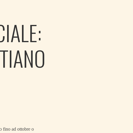
IALE:
STIANO
io fino ad ottobre o