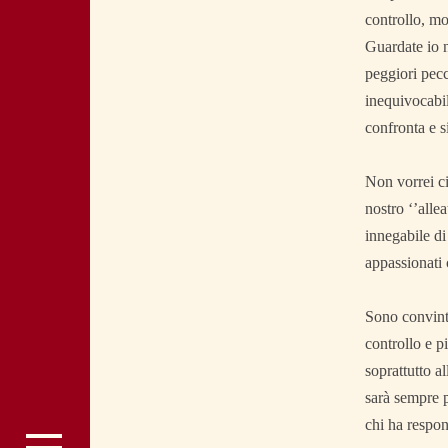
controllo, mo
Guardate io 
peggiori pecc
inequivocabil
confronta e si
Non vorrei ci
nostro ‘’allea
innegabile di
appassionati c
Sono convinto
controllo e pi
soprattutto al
sarà sempre p
chi ha respons