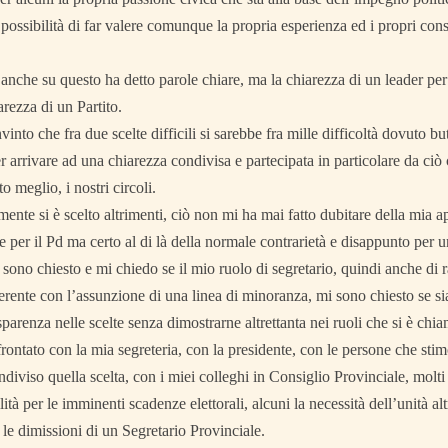
a possibilità di far valere comunque la propria esperienza ed i propri con
anche su questo ha detto parole chiare, ma la chiarezza di un leader per
arezza di un Partito.
nto che fra due scelte difficili si sarebbe fra mille difficoltà dovuto but
er arrivare ad una chiarezza condivisa e partecipata in particolare da ciò 
to meglio, i nostri circoli.
nte si è scelto altrimenti, ciò non mi ha mai fatto dubitare della mia 
 per il Pd ma certo al di là della normale contrarietà e disappunto per u
sono chiesto e mi chiedo se il mio ruolo di segretario, quindi anche di r
oerente con l’assunzione di una linea di minoranza, mi sono chiesto se si
sparenza nelle scelte senza dimostrarne altrettanta nei ruoli che si è chiam
ontato con la mia segreteria, con la presidente, con le persone che sti
iviso quella scelta, con i miei colleghi in Consiglio Provinciale, molti
ità per le imminenti scadenze elettorali, alcuni la necessità dell’unità altr
le dimissioni di un Segretario Provinciale.