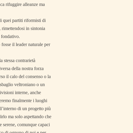
ica rifuggire alleanze ma
uei partiti riformisti di
, rimettendosi in sintonia
 fondativo.
 fosse il leader naturale per
a stessa contrarietà
iversa della nostra forza
so il calo del consenso o la
 sbaglio veltroniano o un
ivisioni interne, anche
veremo finalmente i luoghi
all’interno di un progetto più
dirlo ma solo aspettando che
le e serene, comunque capaci
ico di ognuno di noi e per