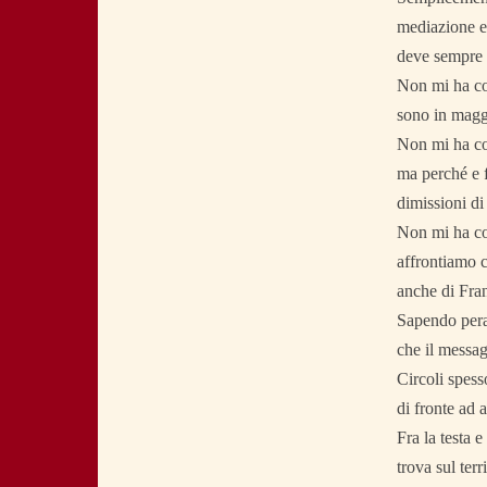
mediazione ed
deve sempre 
Non mi ha con
sono in maggi
Non mi ha con
ma perché e fo
dimissioni di
Non mi ha co
affrontiamo c
anche di Fra
Sapendo peral
che il messag
Circoli spess
di fronte ad
Fra la testa 
trova sul terr