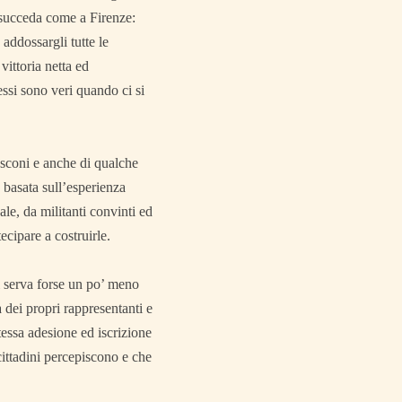
 succeda come a Firenze:
ddossargli tutte le
vittoria netta ed
essi sono veri quando ci si
usconi e anche di qualche
e basata sull’esperienza
le, da militanti convinti ed
ecipare a costruirle.
ci serva forse un po’ meno
ta dei propri rappresentanti e
stessa adesione ed iscrizione
cittadini percepiscono e che