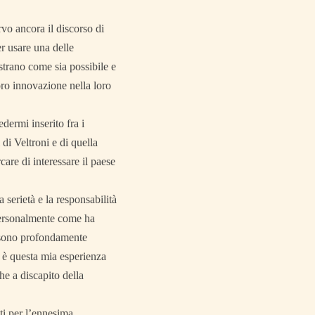
vo ancora il discorso di
r usare una delle
strano come sia possibile e
loro innovazione nella loro
ermi inserito fra i
 di Veltroni e di quella
care di interessare il paese
a serietà e la responsabilità
 Personalmente come ha
ne sono profondamente
i è questa mia esperienza
he a discapito della
ti per l’ennesima