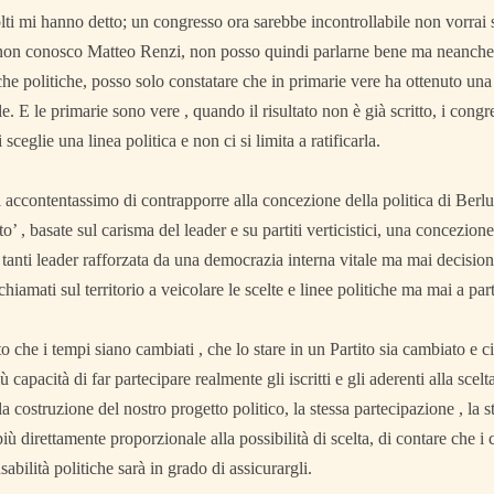
lti mi hanno detto; un congresso ora sarebbe incontrollabile non vorrai
non conosco Matteo Renzi, non posso quindi parlarne bene ma neanche a
he politiche, posso solo constatare che in primarie vere ha ottenuto una 
e. E le primarie sono vere , quando il risultato non è già scritto, i congr
 sceglie una linea politica e non ci si limita a ratificarla.
 accontentassimo di contrapporre alla concezione della politica di Berl
to’ , basate sul carisma del leader e su partiti verticistici, una concezion
 tanti leader rafforzata da una democrazia interna vitale ma mai decisiona
hiamati sul territorio a veicolare le scelte e linee politiche ma mai a part
 che i tempi siano cambiati , che lo stare in un Partito sia cambiato e 
ù capacità di far partecipare realmente gli iscritti e gli aderenti alla scel
la costruzione del nostro progetto politico, la stessa partecipazione , la 
iù direttamente proporzionale alla possibilità di scelta, di contare che i 
abilità politiche sarà in grado di assicurargli.