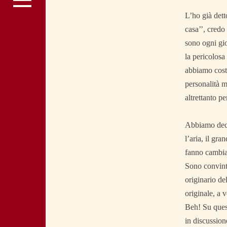
L’ho già dett
casa’’, credo
sono ogni gio
la pericolosa 
abbiamo costr
personalità m
altrettanto pe
Abbiamo deci
l’aria, il gr
fanno cambia
Sono convinto
originario de
originale, a 
Beh! Su quest
in discussion