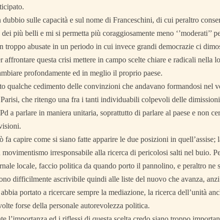
icipato.
dubbio sulle capacità e sul nome di Franceschini, di cui peraltro conser
dei più belli e mi si permetta più coraggiosamente meno ‘’moderati’’ pe
in troppo abusate in un periodo in cui invece grandi democrazie ci dimo
r affrontare questa crisi mettere in campo scelte chiare e radicali nella 
ambiare profondamente ed in meglio il proprio paese.
to qualche cedimento delle convinzioni che andavano formandosi nel ved
 Parisi, che ritengo una fra i tanti individuabili colpevoli delle dimissioni
 Pd a parlare in maniera unitaria, soprattutto di parlare al paese e non cer
visioni.
 fa capire come si siano fatte apparire le due posizioni in quell’assise; l
n movimentismo irresponsabile alla ricerca di pericolosi salti nel buio.
ornale locale, faccio politica da quando porto il pannolino, e peraltro 
ono difficilmente ascrivibile quindi alle liste del nuovo che avanza, anz
abbia portato a ricercare sempre la mediazione, la ricerca dell’unità anc
 volte forse della personale autorevolezza politica.
 l’importanza ed i riflessi di questa scelta credo siano troppo importan