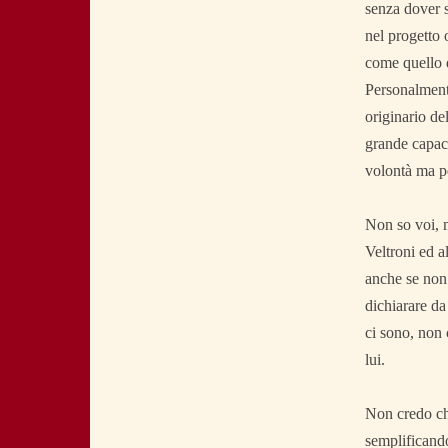
senza dover s
nel progetto 
come quello d
Personalmente
originario de
grande capaci
volontà ma p
Non so voi, m
Veltroni ed a
anche se non 
dichiarare da
ci sono, non 
lui.
Non credo che
semplificando