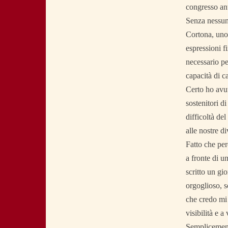
congresso ant
Senza nessun 
Cortona, uno 
espressioni f
necessario pe
capacità di c
Certo ho avu
sostenitori di
difficoltà del
alle nostre di
Fatto che però
a fronte di u
scritto un gi
orgoglioso, s
che credo mi 
visibilità e a
Semplicemente