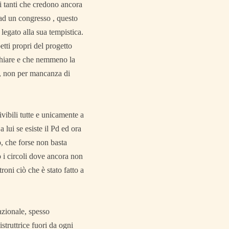
 i tanti che credono ancora
 ad un congresso , questo
egato alla sua tempistica.
tti propri del progetto
 chiare e che nemmeno la
e, non per mancanza di
ivibili tutte e unicamente a
 lui se esiste il Pd ed ora
, che forse non basta
 i circoli dove ancora non
oni ciò che è stato fatto a
azionale, spesso
struttrice fuori da ogni