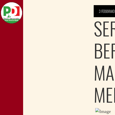
3 FEBBRAIO
SE
BE
MA
ME