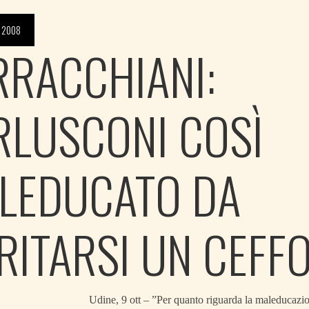
 2008
RRACCHIANI:
RLUSCONI COSÌ
LEDUCATO DA
RITARSI UN CEFF
Udine, 9 ott – ”Per quanto riguarda la maleducazio