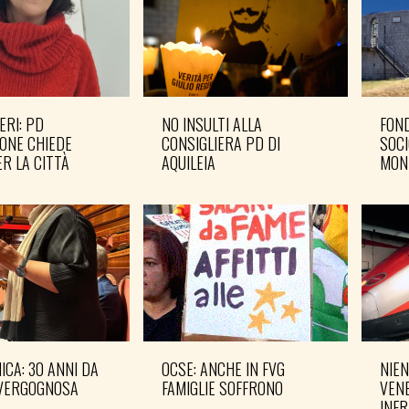
ERI: PD
NO INSULTI ALLA
FOND
ONE CHIEDE
CONSIGLIERA PD DI
SOCI
R LA CITTÀ
AQUILEIA
MON
CA: 30 ANNI DA
OCSE: ANCHE IN FVG
NIEN
VERGOGNOSA
FAMIGLIE SOFFRONO
VENE
INF