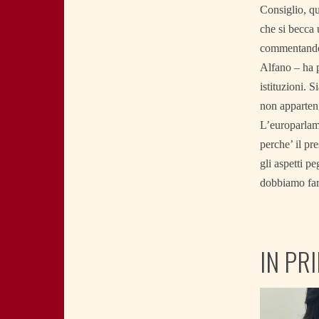
Consiglio, qu
che si becca 
commentando c
Alfano – ha p
istituzioni. 
non apparteng
L’europarlame
perche’ il pr
gli aspetti p
dobbiamo far
IN PR