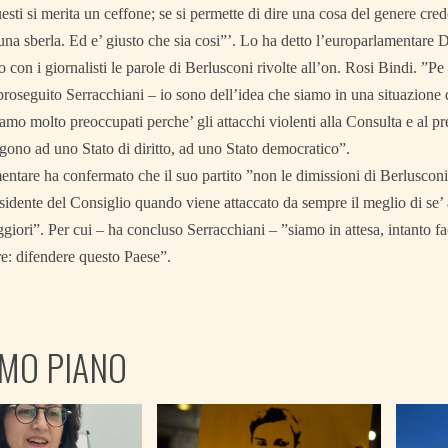
esti si merita un ceffone; se si permette di dire una cosa del genere cre
una sberla. Ed e’ giusto che sia cosi”’. Lo ha detto l’europarlamentare 
on i giornalisti le parole di Berlusconi rivolte all’on. Rosi Bindi. ”Pe
roseguito Serracchiani – io sono dell’idea che siamo in una situazione dif
Siamo molto preoccupati perche’ gli attacchi violenti alla Consulta e al p
ono ad uno Stato di diritto, ad uno Stato democratico”.
ntare ha confermato che il suo partito ”non le dimissioni di Berlusconi,
esidente del Consiglio quando viene attaccato da sempre il meglio di se
eggiori”. Per cui – ha concluso Serracchiani – ”siamo in attesa, intanto 
e: difendere questo Paese”.
IMO PIANO