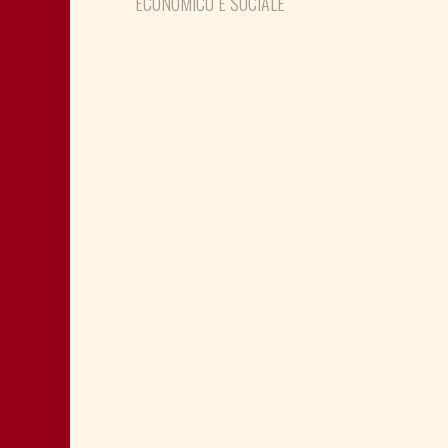
ECONOMICO E SOCIALE
LA “CATTIVA POLITICA” NEL PORTO DI
TRIESTE