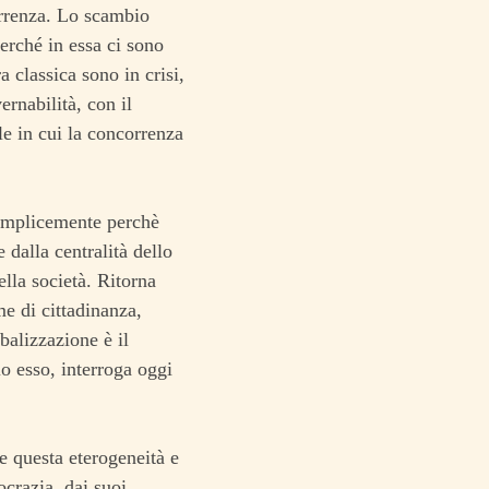
orrenza. Lo scambio
erché in essa ci sono
a classica sono in crisi,
rnabilità, con il
le in cui la concorrenza
 semplicemente perchè
 dalla centralità dello
ella società. Ritorna
me di cittadinanza,
obalizzazione è il
lo esso, interroga oggi
e questa eterogeneità e
crazia, dai suoi