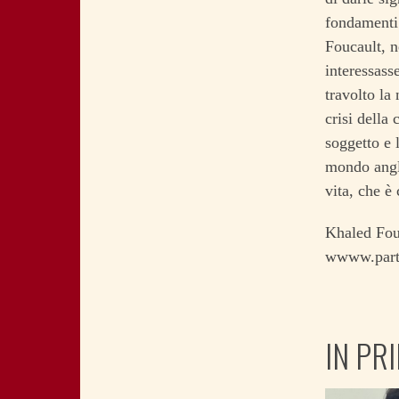
fondamenti 
Foucault, ne
interessass
travolto la
crisi della
soggetto e 
mondo anglo
vita, che è
Khaled Fo
wwww.parti
IN PR