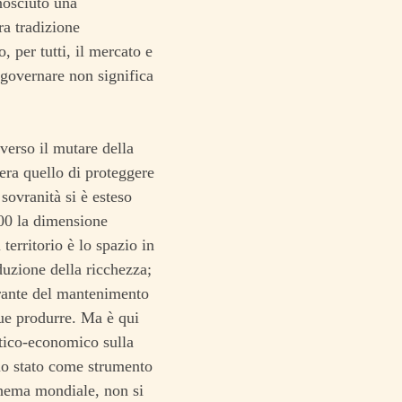
nosciuto una
ra tradizione
, per tutti, il mercato e
 governare non significa
averso il mutare della
era quello di proteggere
 sovranità si è esteso
800 la dimensione
territorio è lo spazio in
duzione della ricchezza;
garante del mantenimento
ue produrre. Ma è qui
itico-economico sulla
a lo stato come strumento
chema mondiale, non si