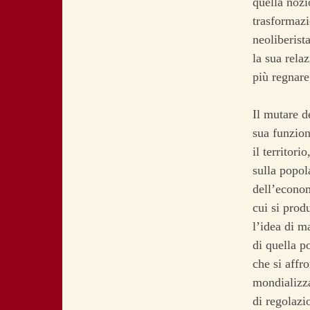
quella nozi
trasformazi
neoliberista
la sua rela
più regnare,
Il mutare d
sua funzion
il territori
sulla popol
dell’econom
cui si prod
l’idea di m
di quella p
che si affr
mondializza
di regolazi