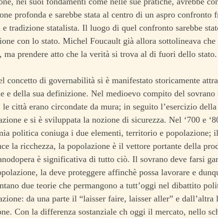
one, nei suoi fondamenti come nelle sue pratiche, avrebbe co
one profonda e sarebbe stata al centro di un aspro confronto f
 e tradizione statalista. Il luogo di quel confronto sarebbe stato
zione con lo stato. Michel Foucault già allora sottolineava che
 ma prendere atto che la verità si trova al di fuori dello stato.
el concetto di governabilità si è manifestato storicamente attr
e e della sua definizione. Nel medioevo compito del sovrano 
o, le città erano circondate da mura; in seguito l’esercizio della
azione e si è sviluppata la nozione di sicurezza. Nel ‘700 e ‘
ia politica coniuga i due elementi, territorio e popolazione; il 
uce la ricchezza, la popolazione è il vettore portante della pro
anodopera è significativa di tutto ciò. Il sovrano deve farsi 
opolazione, la deve proteggere affinchè possa lavorare e dunq
ontano due teorie che permangono a tutt’oggi nel dibattito pol
zione: da una parte il “laisser faire, laisser aller” e dall’altr
one. Con la differenza sostanziale ch oggi il mercato, nello s