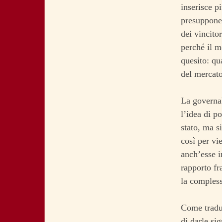
inserisce 
presuppone 
dei vincitor
perché il m
quesito: qu
del mercat
La governab
l’idea di p
stato, ma s
così per vi
anch’esse in
rapporto fr
la compless
Come tradur
di darle si