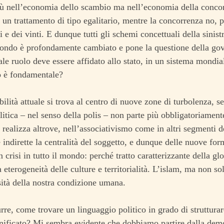
più nell’economia dello scambio ma nell’economia della conc
un trattamento di tipo egalitario, mentre la concorrenza no, p
i e dei vinti. E dunque tutti gli schemi concettuali della sinistr
ondo è profondamente cambiato e pone la questione della gove
ale ruolo deve essere affidato allo stato, in un sistema mondia
o è fondamentale?
ilità attuale si trova al centro di nuove zone di turbolenza,
olitica – nel senso della polis – non parte più obbligatoriamente
i realizza altrove, nell’associativismo come in altri segmenti d
e indirette la centralità del soggetto, e dunque delle nuove for
 crisi in tutto il mondo: perché tratto caratterizzante della gl
a eterogeneità delle culture e territorialità. L’islam, ma non so
ità della nostra condizione umana.
re, come trovare un linguaggio politico in grado di strutturar
gnificato? Mi sembra evidente che dobbiamo partire dalla demo