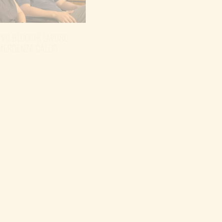
FVG BLOCCHI LAVORO
EMERGENZA CALDO