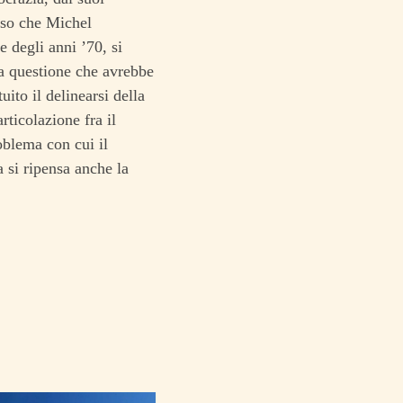
aso che Michel
ne degli anni ’70, si
va questione che avrebbe
ito il delinearsi della
rticolazione fra il
oblema con cui il
 si ripensa anche la