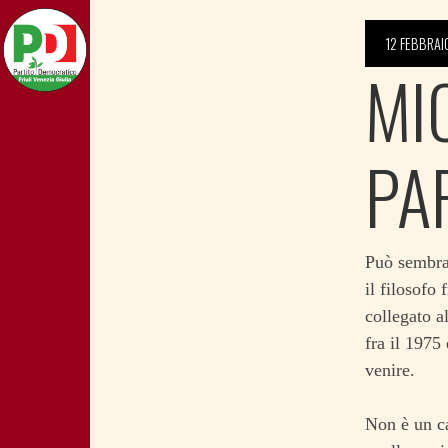
12 FEBBRAI
MI
PA
Può sembrar
il filosofo
collegato a
fra il 1975
venire.
Non è un ca