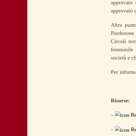
approvato 
approvato q
Altro punt
Pordenone 
Circoli ter
femminile m
società e c
Per inform
Risorse:
–
Re
–
Re