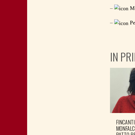
–
Mo
–
Per
IN PR
FINCANTI
MONFALC
PATTO PE