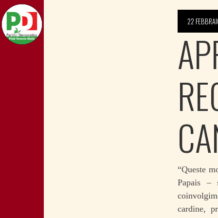
22 FEBBRAI
AP
RE
CA
“Queste mod
Papais – 
coinvolgime
cardine, pr