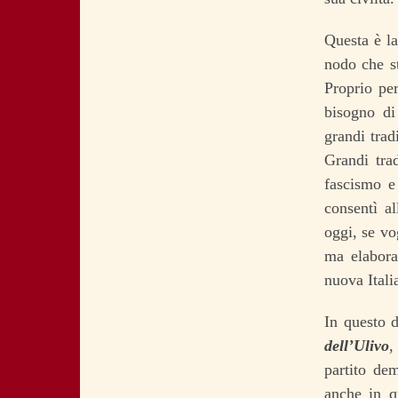
Questa è la
nodo che s
Proprio per
bisogno di
grandi trad
Grandi trad
fascismo e
consentì a
oggi, se vo
ma elabora
nuova Itali
In questo d
dell’Ulivo
,
partito de
anche in q