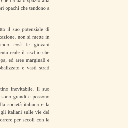
 che ha dato spazio alla
teri opachi che tendono a
tto il suo potenziale di
ucazione, non si mette in
zando così le giovani
enta reale il rischio che
ropa, ed aree marginali e
alizzato e vasti strati
ino inevitabile. Il suo
e
sono grandi e possono
la società italiana e la
li italiani sulle vie del
rrere per secoli con la