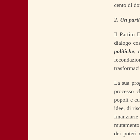
cento di do
2. Un parti
Il Partito 
dialogo cos
politiche
, 
fecondazi
trasformazi
La sua prog
processo c
popoli e cu
idee, di ri
finanziarie
mutamento 
dei poteri 