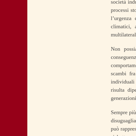
società ind
processi st
l’urgenza 
climatici,
multilatera
Non possi
conseguen
comportamen
scambi fra
individuali
risulta di
generazioni
Sempre più,
disuguaglia
può rappres