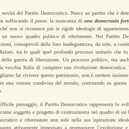
 novità del Partito Democratico. Nasce un partito che è dete
ta soffocando il paese: la mancanza di
una democrazia fort
ché non si riconosce più in rigide ideologie di appartenenza
 un nuovo quadro politico di riferimento. Nel Partito De
izioni, consapevoli della loro inadeguatezza, da sole, a costi
izioni, tra le quali quel profondo processo unitario che fu 
 della guerra di liberazione. Un processo politico, ma anch
lla vecchia Italia di compiere una rivoluzione democratica. 
gliamo far rivivere questo patrimonio, non è mettere insieme i
re una visione condivisa del mondo, costruendo su questa 
a.
ifficile passaggio, il Partito Democratico rappresenta lo sv
 come soggetto e progetto di centrosinistra nel quadro di u
mocratico e riformatore non solo nella sua ispirazione ide
uanto attivamente impegnato a promuovere l’evoluzione e 