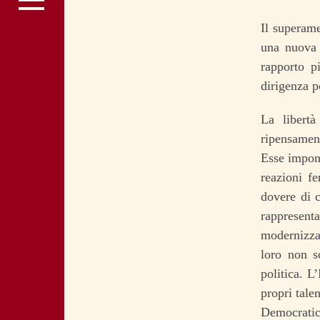
Il superame
una nuova 
rapporto pi
dirigenza po
La libert
ripensament
Esse impong
reazioni fe
dovere di c
rappresenta
modernizzaz
loro non s
politica. L
propri tale
Democratico