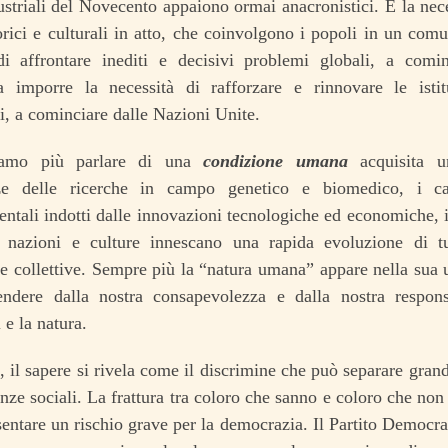
ustriali del Novecento appaiono ormai anacronistici. È la nece
orici e culturali in atto, che coinvolgono i popoli in un comu
di affrontare inediti e decisivi problemi globali, a comi
 a imporre la necessità di rafforzare e rinnovare le istit
li, a cominciare dalle Nazioni Unite.
amo più parlare di una
condizione umana
acquisita u
ze delle ricerche in campo genetico e biomedico, i ca
tali indotti dalle innovazioni tecnologiche ed economiche, il
 nazioni e culture innescano una rapida evoluzione di tu
 e collettive. Sempre più la “natura umana” appare nella sua u
pendere dalla nostra consapevolezza e dalla nostra respons
 e la natura.
 il sapere si rivela come il discrimine che può separare gran
nze sociali. La frattura tra coloro che sanno e coloro che no
entare un rischio grave per la democrazia. Il Partito Democrat