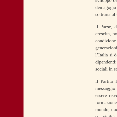
sviluppo de
demagogia p
sottrarsi al
Il Paese, d
crescita, n
condizione
generazioni
l’Italia si
dipendenti
sociali in 
Il Partito
messaggio 
essere risv
formazione 
mondo, que
sua civiltà.