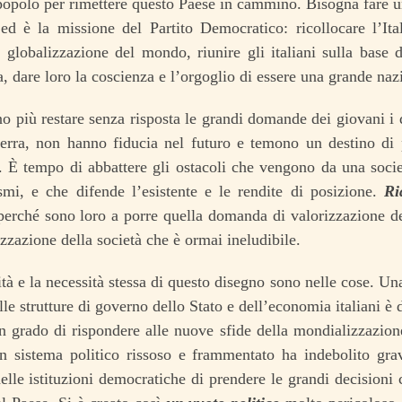
popolo per rimettere questo Paese in cammino. Bisogna fare u
ed è la missione del Partito Democratico: ricollocare l’Ital
a globalizzazione del mondo, riunire gli italiani sulla base 
a, dare loro la coscienza e l’orgoglio di essere una grande naz
 più restare senza risposta le grandi domande dei giovani i q
erra, non hanno fiducia nel futuro e temono un destino di p
 È tempo di abbattere gli ostacoli che vengono da una socie
smi, e che difende l’esistente e le rendite di posizione.
Ri
perché sono loro a porre quella domanda di valorizzazione dei
lizzazione della società che è ormai ineludibile.
ità e la necessità stessa di questo disegno sono nelle cose. Una
elle strutture di governo dello Stato e dell’economia italiani è 
n grado di rispondere alle nuove sfide della mondializzazione
un sistema politico rissoso e frammentato ha indebolito gra
elle istituzioni democratiche di prendere le grandi decisioni 