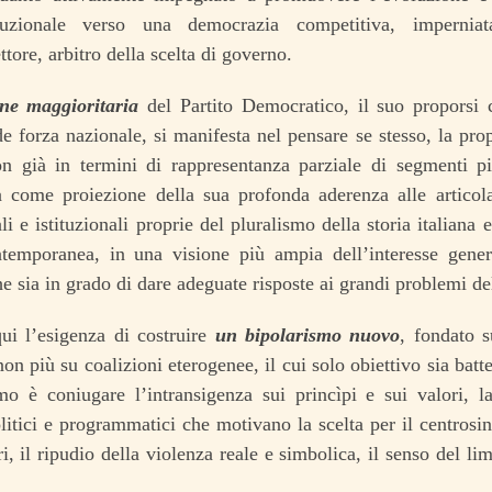
tituzionale verso una democrazia competitiva, impernia
ttore, arbitro della scelta di governo.
one maggioritaria
del Partito Democratico, il suo proporsi 
 forza nazionale, si manifesta nel pensare se stesso, la propr
non già in termini di rappresentanza parziale di segmenti 
a come proiezione della sua profonda aderenza alle articol
ali e istituzionali proprie del pluralismo della storia italiana
ntemporanea, in una visione più ampia dell’interesse gener
e sia in grado di dare adeguate risposte ai grandi problemi del
ui l’esigenza di costruire
un bipolarismo nuovo
, fondato s
on più su coalizioni eterogenee, il cui solo obiettivo sia batt
mo è coniugare l’intransigenza sui princìpi e sui valori, l
olitici e programmatici che motivano la scelta per il centrosini
i, il ripudio della violenza reale e simbolica, il senso del lim