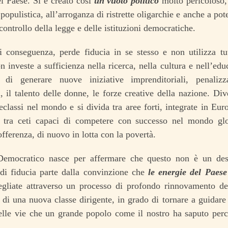
l Paese. Si è creato così
un vuoto politico
molto pericoloso,
opulistica, all’arroganza di ristrette oligarchie e anche a po
 controllo della legge e delle istituzioni democratiche.
i conseguenza, perde fiducia in se stesso e non utilizza tu
on investe a sufficienza nella ricerca, nella cultura e nell’ed
 di generare nuove iniziative imprenditoriali, penaliz
, il talento delle donne, le forze creative della nazione. Div
 declassi nel mondo e si divida tra aree forti, integrate in Eu
; tra ceti capaci di competere con successo nel mondo glob
sofferenza, di nuovo in lotta con la povertà.
 Democratico nasce per affermare che questo non è un dest
di fiducia parte dalla convinzione che
le energie del Paes
egliate attraverso un processo di profondo rinnovamento del
di una nuova classe dirigente, in grado di tornare a guidare g
lle vie che un grande popolo come il nostro ha saputo perco