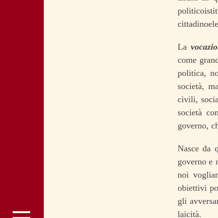
politicois
cittadinoele
La
vocazi
come grande
politica, 
società, m
civili, soci
società co
governo, ch
Nasce da q
governo e n
noi voglia
obiettivi p
gli avversar
laicità.