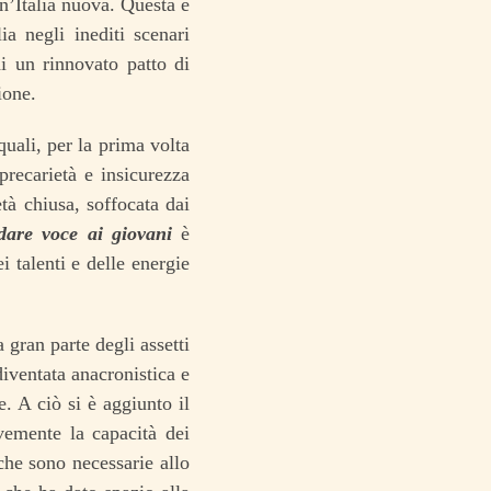
n’Italia nuova. Questa è
ia negli inediti scenari
di un rinnovato patto di
ione.
uali, per la prima volta
recarietà e insicurezza
tà chiusa, soffocata dai
dare voce ai giovani
è
 talenti e delle energie
 gran parte degli assetti
diventata anacronistica e
. A ciò si è aggiunto il
vemente la capacità dei
che sono necessarie allo