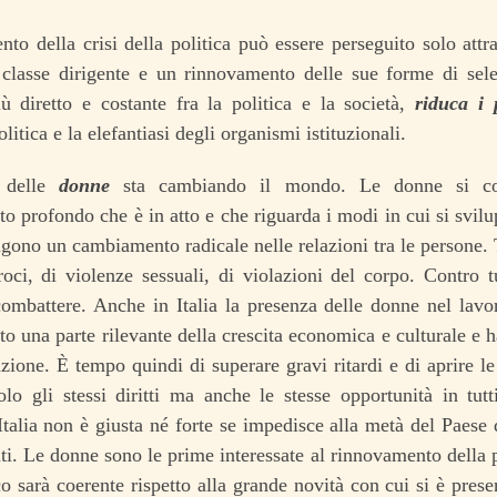
nto della crisi della politica può essere perseguito solo att
classe dirigente e un rinnovamento delle sue forme di sele
ù diretto e costante fra la politica e la società,
riduca i 
litica e la elefantiasi degli organismi istituzionali.
à delle
donne
sta cambiando il mondo. Le donne si co
o profondo che è in atto e che riguarda i modi in cui si svil
ono un cambiamento radicale nelle relazioni tra le persone. 
roci, di violenze sessuali, di violazioni del corpo. Contro 
ombattere. Anche in Italia la presenza delle donne nel lavor
to una parte rilevante della crescita economica e culturale e 
ione. È tempo quindi di superare gravi ritardi e di aprire l
olo gli stessi diritti ma anche le stesse opportunità in tut
’Italia non è giusta né forte se impedisce alla metà del Paese
nti. Le donne sono le prime interessate al rinnovamento della po
 sarà coerente rispetto alla grande novità con cui si è presen