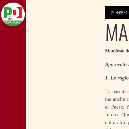
24 FEBBRAI
MA
Manifesto de
Approvato 
1. Le ragi
La nascita 
ma anche cu
al Paese, 
futuro. Qu
culturali e