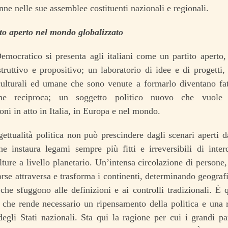
nne nelle sue assemblee costituenti nazionali e regionali.
to aperto nel mondo globalizzato
Democratico si presenta agli italiani come un partito aperto
truttivo e propositivo; un laboratorio di idee e di progetti
culturali ed umane che sono venute a formarlo diventano fat
one reciproca; un soggetto politico nuovo che vuole a
oni in atto in Italia, in Europa e nel mondo.
ettualità politica non può prescindere dagli scenari aperti 
he instaura legami sempre più fitti e irreversibili di inter
lture a livello planetario. Un’intensa circolazione di persone, 
sorse attraversa e trasforma i continenti, determinando geogr
 che sfuggono alle definizioni e ai controlli tradizionali. È 
che rende necessario un ripensamento della politica e una ri
degli Stati nazionali. Sta qui la ragione per cui i grandi p