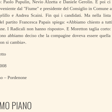
o: Paolo Pupulin, Nevio Alzetta e Daniele Gerolin. E poi ci
eniente dal "Fiume" e presidente del Consiglio in Comune a 
lillo e Andrea Scaini. Fin qui i candidati. Ma nella lista
del partito Francesca Papais spiega: «Abbiamo chiesto a tutti 
ane. I Radicali non hanno risposto». E Moretton taglia corto
sono abbiamo deciso che la compagine doveva essere quella d
on si cambia».
etto
2008
ino – Pordenone
IMO PIANO