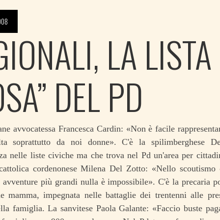
008
IONALI, LA LISTA
OSA” DEL PD
ane avvocatessa Francesca Cardin: «Non è facile rappresentar
lta soprattutto da noi donne». C'è la spilimberghese 
za nelle liste civiche ma che trova nel Pd un'area per cittadi
 cattolica cordenonese Milena Del Zotto: «Nello scoutismo
 avventure più grandi nulla è impossibile». C'è la precaria 
e mamma, impegnata nelle battaglie dei trentenni alle pres
lla famiglia. La sanvitese Paola Galante: «Faccio buste pag