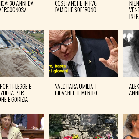
CA: 30 ANNI DA
OCSE: ANCHE IN FVG
NIEN
VERGOGNOSA
FAMIGLIE SOFFRONO
VENE
INF
PORTI: LEGGE È
VALDITARA UMILIA I
ALE
 VUOTA PER
GIOVANI E IL MERITO
ANN
NE E GORIZIA