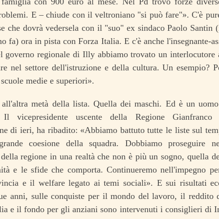
 famiglia con 900 euro al mese. Nel Pd trovo forze divers
roblemi. E – chiude con il veltroniano "si può fare"». C'è pur
 che dovrà vedersela con il "suo" ex sindaco Paolo Santin (
o fa) ora in pista con Forza Italia. E c'è anche l'insegnante-a
l governo regionale di Illy abbiamo trovato un interlocutore at
are nel settore dell'istruzione e della cultura. Un esempio? P
e scuole medie e superiori».
all'altra metà della lista. Quella dei maschi. Ed è un uomo 
a. Il vicepresidente uscente della Regione Gianfranco
ne di ieri, ha ribadito: «Abbiamo battuto tutte le liste sul t
grande coesione della squadra. Dobbiamo proseguire nel
ella regione in una realtà che non è più un sogno, quella de
nità e le sfide che comporta. Continueremo nell'impegno per 
incia e il welfare legato ai temi sociali». E sui risultati e
ue anni, sulle conquiste per il mondo del lavoro, il reddito d
lia e il fondo per gli anziani sono intervenuti i consiglieri di 