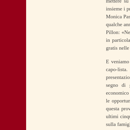
mettere su
insieme i p
Monica Pase
qualche ann
Pillon: «Ne
in particol
gratis nell
E veniamo 
capo-list
presentazio
segno di 
economico d
le opportu
questa prov
ultimi cinq
sulla famig