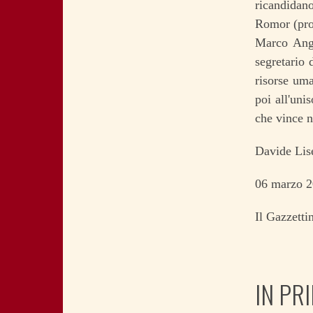
ricandidan
Romor (prov
Marco Ange
segretario 
risorse um
poi all'uni
che vince n
Davide Lis
06 marzo 
Il Gazzett
IN PR