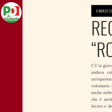
6 MARZO 2
REG
“R
C'è la giov
andava co
un'esperien
volontaria
anche nelle
che è anch
lavoro e de