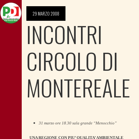
29 MARZO 2008
INCONTRI
CIRCOLO DI
MONTEREALE
31 marzo ore 18.30 sala grande “Menocchio”
UNA REGIONE CON PIU’ QUALITA’ AMBIENTALE