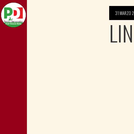
31 MARZO 
LI