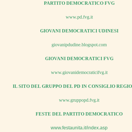
PARTITO DEMOCRATICO
FVG
www
.
pd
.
fvg
.
it
GIOVANI DEMOCRATICI UDINESI
giovanipdudine.blogspot.com
GIOVANI DEMOCRATICI FVG
www.giovanidemocraticifvg.it
IL SITO DEL GRUPPO DEL PD IN CONSIGLIO REGI
www
.
gruppopd
.
fvg
.
it
FESTE DEL PARTITO DEMOCRATICO
www
.
festaunita
.
it
/
index
.
asp