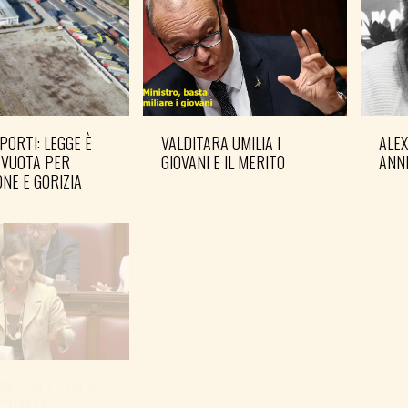
PORTI: LEGGE È
VALDITARA UMILIA I
ALE
 VUOTA PER
GIOVANI E IL MERITO
ANN
NE E GORIZIA
NE CIVILE: OK A
 TUTELA