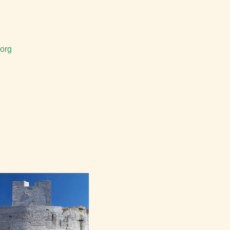
.
org