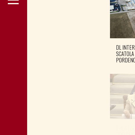
DL INTER
SCATOLA
PORDENO
PROTEZIO
ODG PER