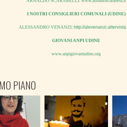
ARNALDO SCARABELLI:
www.arnaldoscarabelli.it
I NOSTRI CONSIGLIERI COMUNALI (UDINE)
ALESSANDRO VENANZI:
http
://
alevenanzi
.
altervista
GIOVANI ANPI UDINE
www
.
anpigiovaniudine
.
org
IMO PIANO