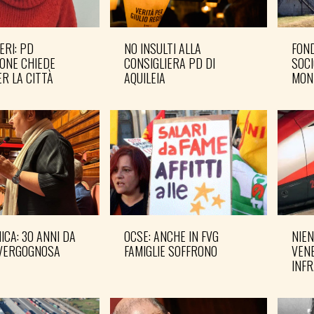
ERI: PD
NO INSULTI ALLA
FOND
ONE CHIEDE
CONSIGLIERA PD DI
SOCI
R LA CITTÀ
AQUILEIA
MON
CA: 30 ANNI DA
OCSE: ANCHE IN FVG
NIEN
VERGOGNOSA
FAMIGLIE SOFFRONO
VENE
INF