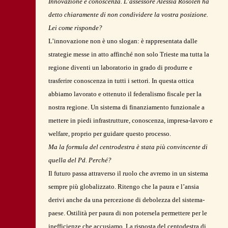
Innovazione e conoscenza. L’assessore Alessia Rosolen ha
detto chiaramente di non condividere la vostra posizione.
Lei come risponde?
L’innovazione non è uno slogan: è rappresentata dalle
strategie messe in atto affinché non solo Trieste ma tutta la
regione diventi un laboratorio in grado di produrre e
trasferire conoscenza in tutti i settori. In questa ottica
abbiamo lavorato e ottenuto il federalismo fiscale per la
nostra regione. Un sistema di finanziamento funzionale a
mettere in piedi infrastrutture, conoscenza, impresa-lavoro e
welfare, proprio per guidare questo processo.
Ma la formula del centrodestra è stata più convincente di
quella del Pd. Perché?
Il futuro passa attraverso il ruolo che avremo in un sistema
sempre più globalizzato. Ritengo che la paura e l’ansia
derivi anche da una percezione di debolezza del sistema-
paese. Ostilità per paura di non potersela permettere per le
inefficienze che accusiamo. La risposta del centodestra di