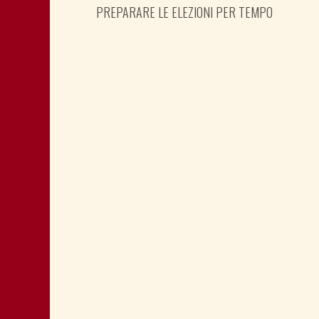
PREPARARE LE ELEZIONI PER TEMPO
SHOAH: TESTIMONE MANDIĆ È
MEMORIA ANCHE PER POLITICA