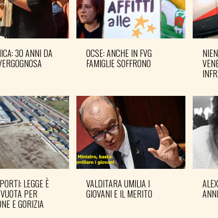
CA: 30 ANNI DA
OCSE: ANCHE IN FVG
NIEN
VERGOGNOSA
FAMIGLIE SOFFRONO
VENE
INF
PORTI: LEGGE È
VALDITARA UMILIA I
ALE
 VUOTA PER
GIOVANI E IL MERITO
ANN
NE E GORIZIA