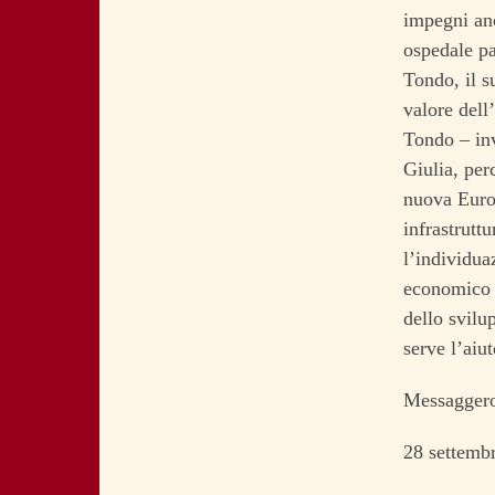
impegni anc
ospedale pa
Tondo, il s
valore dell
Tondo – inv
Giulia, per
nuova Europ
infrastrutt
l’individua
economico n
dello svilu
serve l’aiut
Messagge
28 settemb