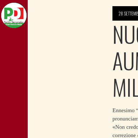
28 SETTEM
NU
AU
MI
Ennesimo “n
pronunciame
«Non credo 
correzione 