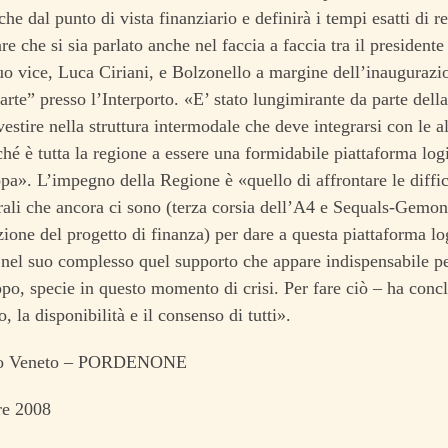
he dal punto di vista finanziario e definirà i tempi esatti di r
re che si sia parlato anche nel faccia a faccia tra il presiden
uo vice, Luca Ciriani, e Bolzonello a margine dell’inaugurazio
’arte” presso l’Interporto. «E’ stato lungimirante da parte del
estire nella struttura intermodale che deve integrarsi con le al
ché è tutta la regione a essere una formidabile piattaforma logi
a». L’impegno della Regione è «quello di affrontare le diffic
urali che ancora ci sono (terza corsia dell’A4 e Sequals-Gemon
zione del progetto di finanza) per dare a questa piattaforma log
el suo complesso quel supporto che appare indispensabile per
ppo, specie in questo momento di crisi. Per fare ciò – ha concl
o, la disponibilità e il consenso di tutti».
ro Veneto – PORDENONE
re 2008