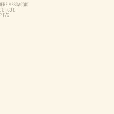
IERE MESSAGGIO
PREPARARE LE ELEZIONI
E ETICO DI
PER TEMPO
P FVG