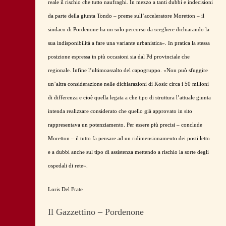
reale il rischio che tutto naufraghi. In mezzo a tanti dubbi e indecisioni
da parte della giunta Tondo – preme sull’acceleratore Moretton – il
sindaco di Pordenone ha un solo percorso da scegliere dichiarando la
sua indisponibilità a fare una variante urbanistica». In pratica la stessa
posizione espressa in più occasioni sia dal Pd provinciale che
regionale. Infine l’ultimoassalto del capogruppo. «Non può sfuggire
un’altra considerazione nelle dichiarazioni di Kosic circa i 50 milioni
di differenza e cioè quella legata a che tipo di struttura l’attuale giunta
intenda realizzare considerato che quello già approvato in sito
rappresentava un potenziamento. Per essere più precisi – conclude
Moretton – il tutto fa pensare ad un ridimensionamento dei posti letto
e a dubbi anche sul tipo di assistenza mettendo a rischio la sorte degli
ospedali di rete».
Loris Del Frate
Il Gazzettino – Pordenone