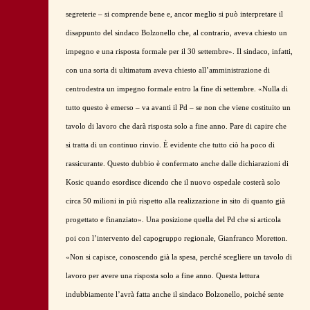
segreterie – si comprende bene e, ancor meglio si può interpretare il
disappunto del sindaco Bolzonello che, al contrario, aveva chiesto un
impegno e una risposta formale per il 30 settembre». Il sindaco, infatti,
con una sorta di ultimatum aveva chiesto all’amministrazione di
centrodestra un impegno formale entro la fine di settembre. «Nulla di
tutto questo è emerso – va avanti il Pd – se non che viene costituito un
tavolo di lavoro che darà risposta solo a fine anno. Pare di capire che
si tratta di un continuo rinvio. È evidente che tutto ciò ha poco di
rassicurante. Questo dubbio è confermato anche dalle dichiarazioni di
Kosic quando esordisce dicendo che il nuovo ospedale costerà solo
circa 50 milioni in più rispetto alla realizzazione in sito di quanto già
progettato e finanziato». Una posizione quella del Pd che si articola
poi con l’intervento del capogruppo regionale, Gianfranco Moretton.
«Non si capisce, conoscendo già la spesa, perché scegliere un tavolo di
lavoro per avere una risposta solo a fine anno. Questa lettura
indubbiamente l’avrà fatta anche il sindaco Bolzonello, poiché sente