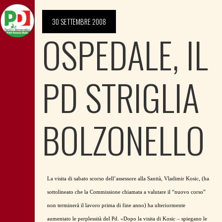
30 SETTEMBRE 2008
OSPEDALE, IL
PD STRIGLIA
BOLZONELLO
La visita di sabato scorso dell’assessore alla Sanità, Vladimir Kosic, (ha
sottolineato che la Commissione chiamata a valutare il “nuovo corso”
non terminerà il lavoro prima di fine anno) ha ulteriormente
aumentato le perplessità del Pd. «Dopo la visita di Kosic – spiegano le