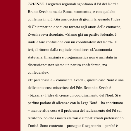
TRIESTE.
I segretari regionali sgonfiano il Pd del Nord e
Bruno Zvech torna da Roma «contento», e con qualche
conferma in più. Già una decina di giorni fa, quando l’idea
di Chiamparino e soci era tornata agli onori delle cronache,
Zvech aveva ricordato: «Siamo già un partito federale, è
inutile fare confusione con un coordinatore del Nord». E
ieri, al ritorno dalla capitale, ribadisce: «L’autonomia
statutaria, finanziaria e programmatica non è mai stata in
discussione: non siamo un partito confederato, ma
confederale».
«E’ paradossale – commenta Zvech -, questo caso Nord è una
delle tante cose misteriose del Pd». Secondo Zvech è
«bizzarra» l’idea di creare un coordinamento del Nord. Si è
perfino parlato di alleanze con la Lega Nord – ha continuato
– mentre altra cosa è il problema del radicamento del Pd sul
territorio. So che i nostri elettori e simpatizzanti preferiscono
l’unità. Sono contento – prosegue il segretario – perchè è