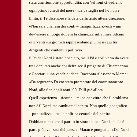
stata una riunione approfondita, con Veltroni ci vedremo
ogni primo lunedì del mese». La battaglia nel Pd non è
finita: il 19 dicembre è la data della tanto attesa direzione:
«Non sarà una resa dei conti – tranquillizza Zvech – ma
dev’essere il luogo dove si fa chiarezza sulla linea. Alcuni
interventi sui giornali rappresentano più messaggi tra
dirigenti che contenuti politici».
Il Pd del Nord è stato bocciato, ma il Pd è così vario da avere
tra i deputati anche chi definisce il progetto di Chiamparino
e Cacciari «una vecchia idea». Racconta Alessandro Maran:
«Da segretario Ds ero stato promotore del coordinamento
Nord, alla fine degli anni ’90. Fallì già allora.
Quell’esperienza – ricorda – mi ha convinto che il problema
non è il Nord, ma cambiare il centro. Non quello geografico
– puntualizza – ma la politica centrale del partito.
Dobbiamo mettere il partito in sintonia con Nord, che la è
parte più avanzata del paese». Maran è pungente: «Dal Nord