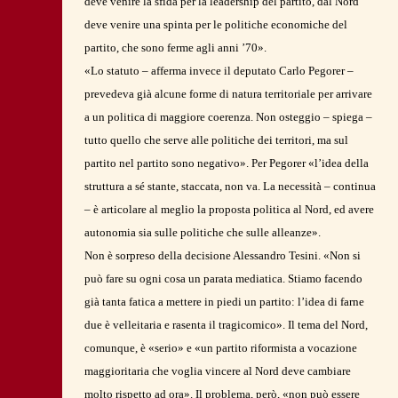
deve venire la sfida per la leadership del partito, dal Nord
deve venire una spinta per le politiche economiche del
partito, che sono ferme agli anni ’70».
«Lo statuto – afferma invece il deputato Carlo Pegorer –
prevedeva già alcune forme di natura territoriale per arrivare
a un politica di maggiore coerenza. Non osteggio – spiega –
tutto quello che serve alle politiche dei territori, ma sul
partito nel partito sono negativo». Per Pegorer «l’idea della
struttura a sé stante, staccata, non va. La necessità – continua
– è articolare al meglio la proposta politica al Nord, ed avere
autonomia sia sulle politiche che sulle alleanze».
Non è sorpreso della decisione Alessandro Tesini. «Non si
può fare su ogni cosa un parata mediatica. Stiamo facendo
già tanta fatica a mettere in piedi un partito: l’idea di farne
due è velleitaria e rasenta il tragicomico». Il tema del Nord,
comunque, è «serio» e «un partito riformista a vocazione
maggioritaria che voglia vincere al Nord deve cambiare
molto rispetto ad ora». Il problema, però, «non può essere