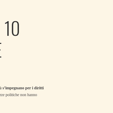
 10
E
iù s’impegnano per i diritti
orze politiche non hanno