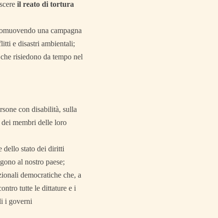
oscere
il reato di tortura
e promuovendo una campagna
tti e disastri ambientali;
i che risiedono da tempo nel
rsone con disabilità, sulla
e dei membri delle loro
ello stato dei diritti
lgono al nostro paese;
azionali democratiche che, a
tro tutte le dittature e i
li i governi