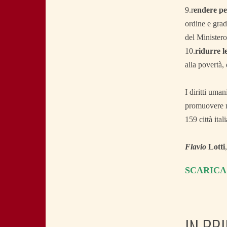
9.r
endere pe
ordine e grad
del Ministero
10.
ridurre le
alla povertà,
I diritti uma
promuovere m
159 città ita
Flavio
Lotti
SCARICA
IN PR