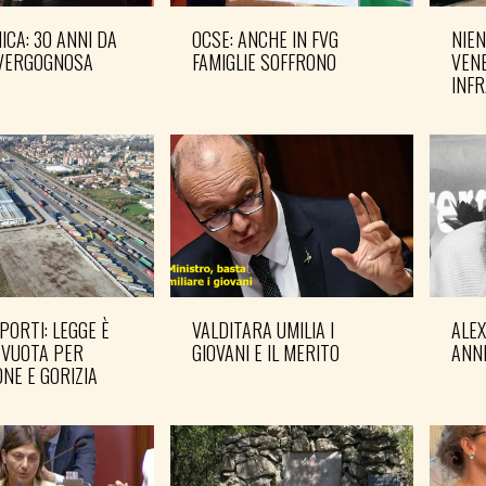
CA: 30 ANNI DA
OCSE: ANCHE IN FVG
NIEN
VERGOGNOSA
FAMIGLIE SOFFRONO
VENE
INF
PORTI: LEGGE È
VALDITARA UMILIA I
ALE
 VUOTA PER
GIOVANI E IL MERITO
ANN
NE E GORIZIA