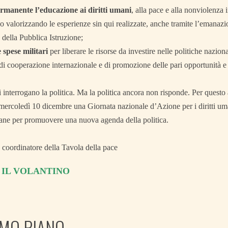
rmanente l’educazione ai diritti umani
, alla pace e alla nonviolenza i
o valorizzando le esperienze sin qui realizzate, anche tramite l’emanazio
 della Pubblica Istruzione;
 spese militari
per liberare le risorse da investire nelle politiche naziona
 di cooperazione internazionale e di promozione delle pari opportunità e 
ni interrogano la politica. Ma la politica ancora non risponde. Per quest
ercoledì 10 dicembre una Giornata nazionale d’Azione per i diritti uma
liane per promuovere una nuova agenda della politica.
, coordinatore della Tavola della pace
 IL VOLANTINO
IMO PIANO