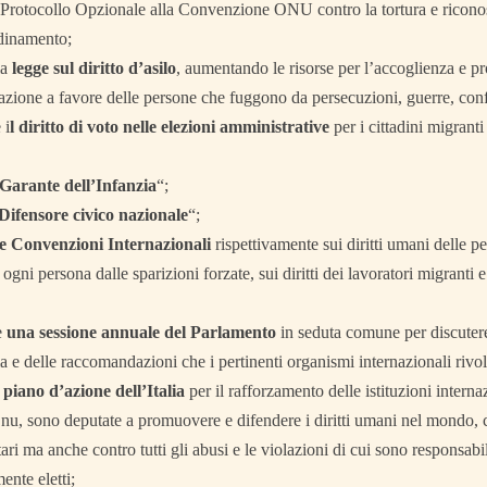
il Protocollo Opzionale alla Convenzione ONU contro la tortura e ricon
rdinamento;
la
legge sul diritto d’asilo
, aumentando le risorse per l’accoglienza 
zazione a favore delle persone che fuggono da persecuzioni, guerre, confli
 i
l diritto di voto nelle elezioni amministrative
per i cittadini migrant
Garante dell’Infanzia
“;
Difensore civico nazionale
“;
 le Convenzioni Internazionali
rispettivamente sui diritti umani delle pe
 ogni persona dalle sparizioni forzate, sui diritti dei lavoratori migranti 
e
una sessione annuale del Parlamento
in seduta comune per discutere d
ia e delle raccomandazioni che i pertinenti organismi internazionali rivo
 piano d’azione dell’Italia
per il rafforzamento delle istituzioni intern
Onu, sono deputate a promuovere e difendere i diritti umani nel mondo, con
tari ma anche contro tutti gli abusi e le violazioni di cui sono responsabi
nte eletti;