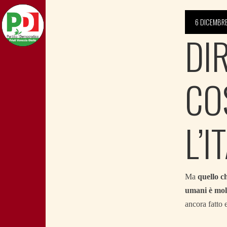
6 DICEMBR
DI
CO
L’I
Ma
quello ch
umani è molt
ancora fatto 