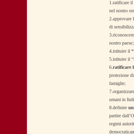
1.ratificare 
nel nostro o
2.approvare 
di sensibiliz
3.riconoscere
nostro paese;
4.istituire il
“
5.istituire il “
6.
ratificare
protezione di
famiglie;
7.organizzar
umani in Ital
8.definire
un
partire dall’
regimi autori
democraticame