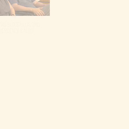
FVG BLOCCHI LAVORO
EMERGENZA CALDO