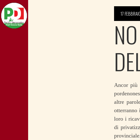
17 FEBBRAI
NO
DE
Ancor più 
pordenonesi
altre paro
otterranno 
loro i rica
di privati
provincial