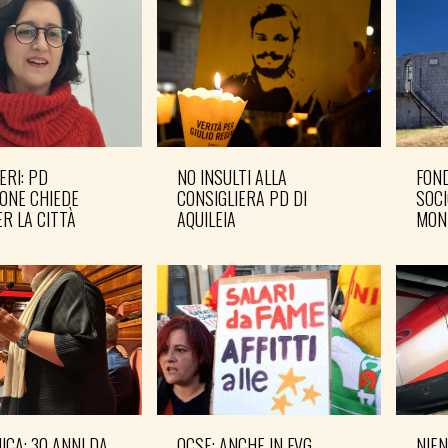
ERI: PD
NO INSULTI ALLA
FOND
ONE CHIEDE
CONSIGLIERA PD DI
SOCI
R LA CITTÀ
AQUILEIA
MON
CA: 30 ANNI DA
OCSE: ANCHE IN FVG
NIEN