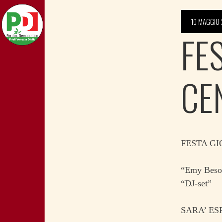
10 MAGGIO
FE
CE
FESTA GI
“Emy Beso
“DJ-set”
SARA’ ES