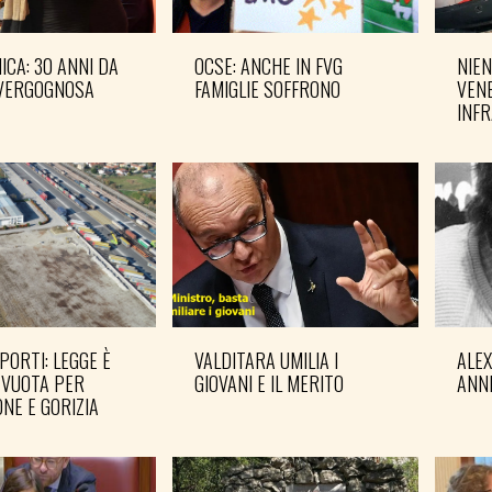
CA: 30 ANNI DA
OCSE: ANCHE IN FVG
NIEN
VERGOGNOSA
FAMIGLIE SOFFRONO
VENE
INF
PORTI: LEGGE È
VALDITARA UMILIA I
ALE
 VUOTA PER
GIOVANI E IL MERITO
ANN
NE E GORIZIA