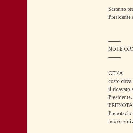
Saranno pre
Presidente a
——-
NOTE ORG
——-
CENA
costo circa 
il ricavato
Presidente.
PRENOTAZIO
Prenotazio
nuovo e div