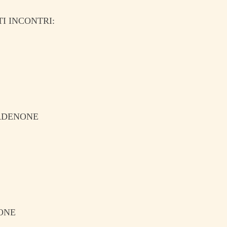
I INCONTRI:
ORDENONE
ONE