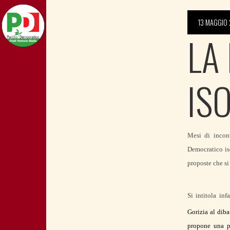
13 MAGGIO
LA
IS
Mesi di incont
Democratico is
proposte che si
Si intitola inf
Gorizia al diba
propone una pi