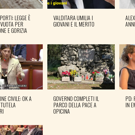
PORTI: LEGGE È
VALDITARA UMILIA I
ALE
 VUOTA PER
GIOVANI E IL MERITO
ANN
NE E GORIZIA
NE CIVILE: OK A
GOVERNO COMPLETI IL
PD: 
 TUTELA
PARCO DELLA PACE A
IN 
RI
OPICINA