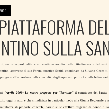
 2009
 PIATTAFORMA DE
ONTINO SULLA SAN
ri, analisi approfondite e un continuo ascolto della cittadinanza e del territ
ontino, attraverso il suo Forum tematico Sanità, coordinato da Silvano Ceccotti, 
 pongono all’attenzione della comunità, degli esponenti politici e delle istituzioni.
atti
“
Aprile 2009: La nostra proposta per l’Isontino
”
il
contributo del Partito
ttito oggi in atto, e che si indirizza in particolar modo
alla Giunta Regionale e al
attaforma di proposte concrete, basate sulle effettive esigenze di donne e uom