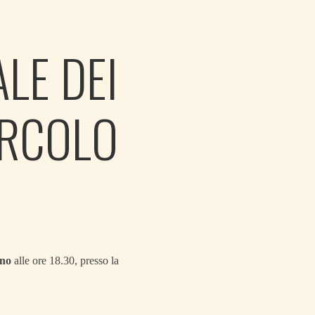
LE DEI
IRCOLO
gno
alle ore 18.30, presso la