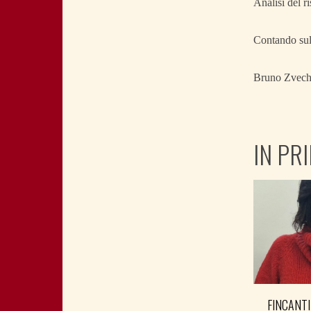
Analisi del ri
Contando sull
Bruno Zvec
IN PR
FINCANTI