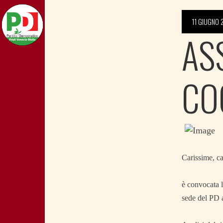
11 GIUGNO 
AS
CO
Carissime, ca
è convocata l
sede del PD a