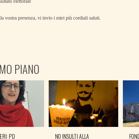
sultato elettorale
a vostra presenza, vi invio i miei più cordiali saluti.
h
IMO PIANO
ERI: PD
NO INSULTI ALLA
FOND