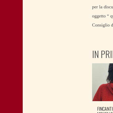
per la disc
oggetto “ q
Consiglio d
IN PR
FINCANTI