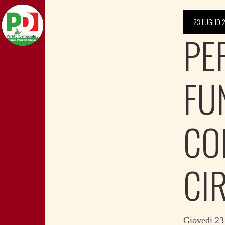
23 LUGLIO 
PE
FU
CO
CI
Giovedi 23 