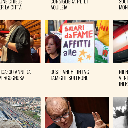
ONE CHIEDE
CONSIGLIERA PD DI
SOCI
R LA CITTÀ
AQUILEIA
MON
CA: 30 ANNI DA
OCSE: ANCHE IN FVG
NIEN
VERGOGNOSA
FAMIGLIE SOFFRONO
VENE
INF