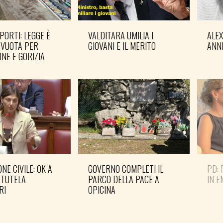
PORTI: LEGGE È
VALDITARA UMILIA I
ALE
 VUOTA PER
GIOVANI E IL MERITO
ANN
NE E GORIZIA
NE CIVILE: OK A
GOVERNO COMPLETI IL
PD: 
 TUTELA
PARCO DELLA PACE A
IN 
RI
OPICINA