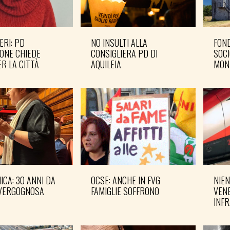
ERI: PD
NO INSULTI ALLA
FOND
ONE CHIEDE
CONSIGLIERA PD DI
SOCI
R LA CITTÀ
AQUILEIA
MON
CA: 30 ANNI DA
OCSE: ANCHE IN FVG
NIEN
VERGOGNOSA
FAMIGLIE SOFFRONO
VENE
INF