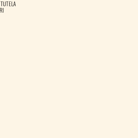
 TUTELA
PARCO DELLA PACE A
RI
OPICINA