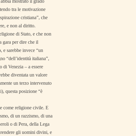
, abbia mostrato il grado
ttendo tra le motivazione
spirazione cristiana”, che
re, e non al diritto.
eligione di Stato, e che non
 gara per dire che il
o, e sarebbe invece “un
no “dell’identità italiana”,
vo di Venezia – a essere
arebbe diventata un valore
tamente un terzo intervenuto
i), questa posizione “è
ne come religione civile. E
lismo, di un razzismo, di una
eroli o di Pera, della Lega
rendere gli uomini divini, e