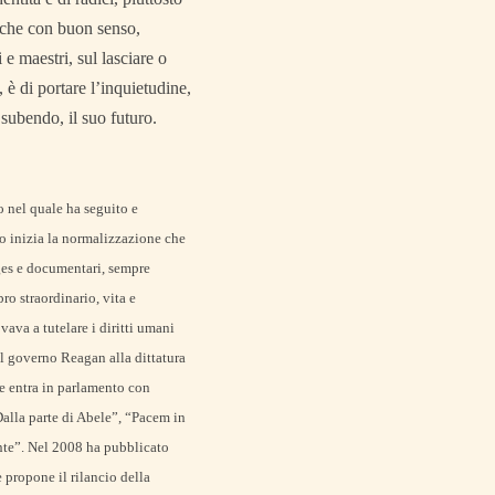
e che con buon senso,
 e maestri, sul lasciare o
 è di portare l’inquietudine,
 subendo, il suo futuro.
co nel quale ha seguito e
do inizia la normalizzazione che
ages e documentari, sempre
o straordinario, vita e
vava a tutelare i diritti umani
l governo Reagan alla dittatura
e entra in parlamento con
Dalla parte di Abele”, “Pacem in
ente”. Nel 2008 ha pubblicato
 propone il rilancio della