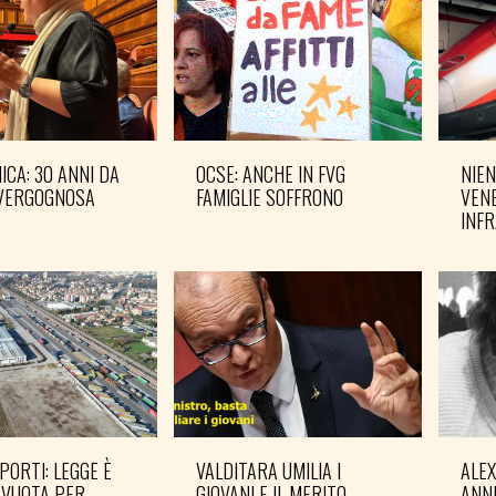
CA: 30 ANNI DA
OCSE: ANCHE IN FVG
NIEN
VERGOGNOSA
FAMIGLIE SOFFRONO
VENE
INF
PORTI: LEGGE È
VALDITARA UMILIA I
ALE
 VUOTA PER
GIOVANI E IL MERITO
ANN