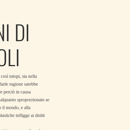
I DI
OLI
 così miopi, sia nella
 darle ragione sarebbe
re perciò in causa
a alquanto sproporzionato se
o il mondo, e alla
stiche infligge ai diritti