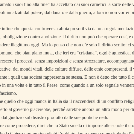
ato i suoi fino alla fine” ha accettato dai suoi carnefici la sorte delle v
iboli innalzati dal potere, dal danaro e dalla guerra, allora io non vorrei 
 infine che questa controversia abbia preso il via da una regolamentazi
 obbligazione contro abolizione. Il diritto non può che operare così, e 
dere illegittimo oggi. Ma io penso che non c’è solo il diritto scritto; ci 
omune, che pian piano muta, che ieri era “cristiana”, oggi è agnostica, d
rescere i processi, senza imposizioni e senza strozzature, accompagnand
ative, dei mondi vitali, delle culture diffuse, delle etnie compresenti, il 
nte i quali una società rappresenta se stessa. E non è detto che tutto i
o in una volta e in tutto il Paese, come quando a un solo segnale vennero ro
 fascismo.
 quello che oggi manca in Italia sia il riaccendersi di un conflitto relig
erto al governo piacerebbe, perché sarebbe ancora un altro modo per dir
 dal giudizio sul disastro prodotto dalle sue politiche reali.
re come procedere, direi che lo Stato smetta di imporre alle scuole il c
he la Chiesa non ne rivendichi l’obbligo, tanto meno come simbolo d’iden