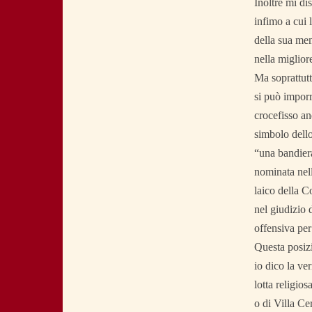
Inoltre mi di
infimo a cui 
della sua mem
nella migliore
Ma soprattutt
si può imporr
crocefisso a
simbolo dello 
“una bandiera
nominata nell
laico della C
nel giudizio 
offensiva per
Questa posizi
io dico la ve
lotta religio
o di Villa Ce