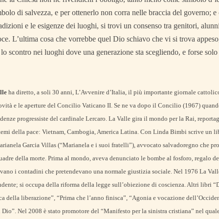
olo di salvezza, e per ottenerlo non corra nelle braccia del governo; 
dizioni e le esigenze dei luoghi, si trovi un consenso tra genitori, alunni
roce. L’ultima cosa che vorrebbe quel Dio schiavo che vi si trova appeso,
e lo scontro nei luoghi dove una generazione sta scegliendo, e forse solo
lle
ha diretto, a soli 30 anni, L’Avvenire d’Italia, il più importante giornale cattoli
ovità e le aperture del Concilio Vaticano II. Se ne va dopo il Concilio (1967) quan
denze progressiste del cardinale Lercaro. La Valle gira il mondo per la Rai, report
emi della pace: Vietnam, Cambogia, America Latina. Con Linda Bimbi scrive un libr
arianela Garcia Villas (“Marianela e i suoi fratelli”), avvocato salvadoregno che pro
quadre della morte. Prima al mondo, aveva denunciato le bombe al fosforo, regalo de
avano i contadini che pretendevano una normale giustizia sociale. Nel 1976 La Vall
ndente; si occupa della riforma della legge sull’obiezione di coscienza. Altri libri “
lica della liberazione”, “Prima che l’anno finisca”, “Agonia e vocazione dell’Occid
 Dio”. Nel 2008 è stato promotore del “Manifesto per la sinistra cristiana” nel quale