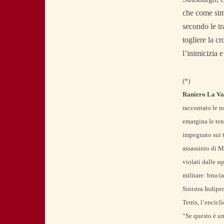
che come simb
secondo le tra
togliere la c
l’inimicizia 
(*)
Raniero La Va
raccontato le n
emargina le ten
impegnato sui t
assassinio di M
violati dalle s
militare: bruci
Sinistra Indipe
Terris, l’encic
“Se questo è un