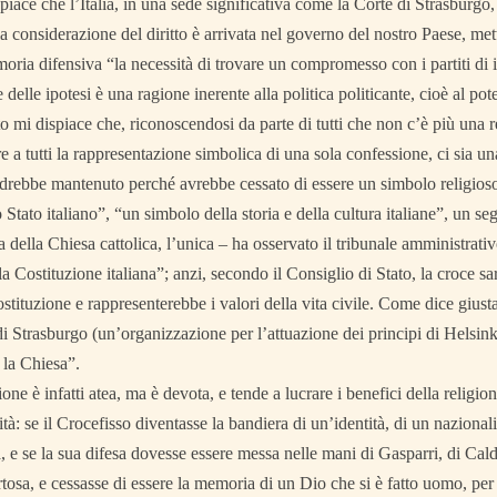
spiace che l’Italia, in una sede significativa come la Corte di Strasburgo
la considerazione del diritto è arrivata nel governo del nostro Paese, me
oria difensiva “la necessità di trovare un compromesso con i partiti di i
 delle ipotesi è una ragione inerente alla politica politicante, cioè al pote
o mi dispiace che, riconoscendosi da parte di tutti che non c’è più una r
e a tutti la rappresentazione simbolica di una sola confessione, ci sia una
ndrebbe mantenuto perché avrebbe cessato di essere un simbolo religios
Stato italiano”, “un simbolo della storia e della cultura italiane”, un seg
 della Chiesa cattolica, l’unica – ha osservato il tribunale amministrati
a Costituzione italiana”; anzi, secondo il Consiglio di Stato, la croce s
ostituzione e rappresenterebbe i valori della vita civile. Come dice gius
di Strasburgo (un’organizzazione per l’attuazione dei principi di Helsink
 la Chiesa”.
one è infatti atea, ma è devota, e tende a lucrare i benefici della religio
rità: se il Crocefisso diventasse la bandiera di un’identità, di un naziona
sa, e se la sua difesa dovesse essere messa nelle mani di Gasparri, di Cald
rtosa, e cessasse di essere la memoria di un Dio che si è fatto uomo, per 