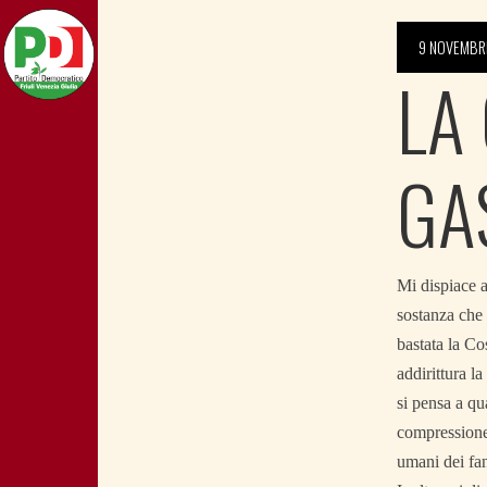
9 NOVEMBR
LA
GA
Mi dispiace a
sostanza che 
bastata la Co
addirittura l
si pensa a qu
compressione 
umani dei fan