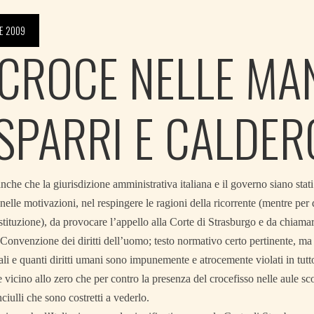
E 2009
 CROCE NELLE MAN
SPARRI E CALDER
nche che la giurisdizione amministrativa italiana e il governo siano stati
nelle motivazioni, nel respingere le ragioni della ricorrente (mentre per
stituzione), da provocare l’appello alla Corte di Strasburgo e da chiama
a Convenzione dei diritti dell’uomo; testo normativo certo pertinente, m
ali e quanti diritti umani sono impunemente e atrocemente violati in tutt
vicino allo zero che per contro la presenza del crocefisso nelle aule scola
ciulli che sono costretti a vederlo.