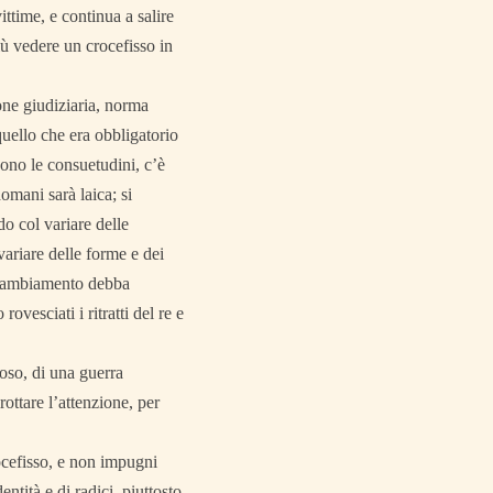
ittime, e continua a salire
più vedere un crocefisso in
one giudiziaria, norma
quello che era obbligatorio
sono le consuetudini, c’è
omani sarà laica; si
o col variare delle
variare delle forme e dei
l cambiamento debba
vesciati i ritratti del re e
ioso, di una guerra
ottare l’attenzione, per
rocefisso, e non impugni
tità e di radici, piuttosto