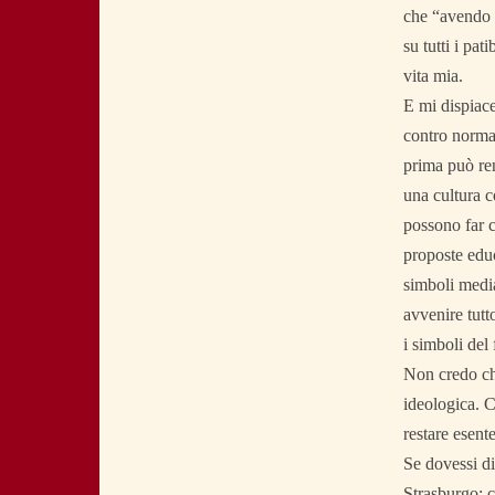
che “avendo am
su tutti i pat
vita mia.
E mi dispiace
contro norma,
prima può ren
una cultura c
possono far c
proposte educ
simboli media
avvenire tutt
i simboli del
Non credo che
ideologica. C
restare esente
Se dovessi di
Strasburgo; c