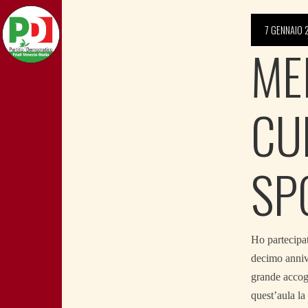
7 GENNAIO 
ME
CU
SP
Ho partecipat
decimo annive
grande accogl
quest’aula la