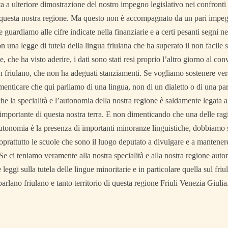
a a ulteriore dimostrazione del nostro impegno legislativo nei confronti 
n questa nostra regione. Ma questo non è accompagnato da un pari impeg
se guardiamo alle cifre indicate nella finanziarie e a certi pesanti segni n
on una legge di tutela della lingua friulana che ha superato il non facile 
e, che ha visto aderire, i dati sono stati resi proprio l’altro giorno al c
 in friulano, che non ha adeguati stanziamenti. Se vogliamo sostenere v
nticare che qui parliamo di una lingua, non di un dialetto o di una pa
he la specialità e l’autonomia della nostra regione è saldamente legata 
a importante di questa nostra terra. E non dimenticando che una delle rag
autonomia è la presenza di importanti minoranze linguistiche, dobbiamo s
prattutto le scuole che sono il luogo deputato a divulgare e a mantener
Se ci teniamo veramente alla nostra specialità e alla nostra regione au
 leggi sulla tutela delle lingue minoritarie e in particolare quella sul fri
arlano friulano e tanto territorio di questa regione Friuli Venezia Giulia