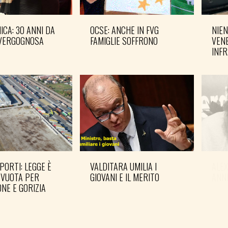
CA: 30 ANNI DA
OCSE: ANCHE IN FVG
NIEN
VERGOGNOSA
FAMIGLIE SOFFRONO
VENE
INF
PORTI: LEGGE È
VALDITARA UMILIA I
ALE
 VUOTA PER
GIOVANI E IL MERITO
ANN
NE E GORIZIA