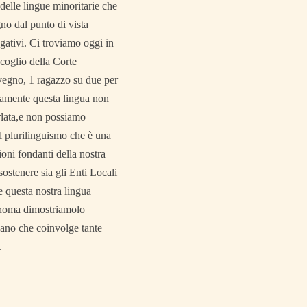
delle lingue minoritarie che
no dal punto di vista
egativi. Ci troviamo oggi in
scoglio della Corte
onvegno, 1 ragazzo su due per
eramente questa lingua non
rlata,e non possiamo
al plurilinguismo che è una
ioni fondanti della nostra
ostenere sia gli Enti Locali
e questa nostra lingua
tonoma dimostriamolo
ulano che coinvolge tante
.