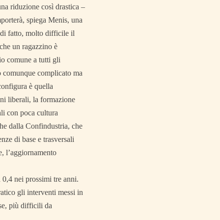
na riduzione così drastica –
omporterà, spiega Menis, una
i fatto, molto difficile il
 che un ragazzino è
o comune a tutti gli
orso comunque complicato ma
configura è quella
ni liberali, la formazione
ali con poca cultura
che dalla Confindustria, che
nze di base e trasversali
ne, l’aggiornamento
 0,4 nei prossimi tre anni.
atico gli interventi messi in
, più difficili da