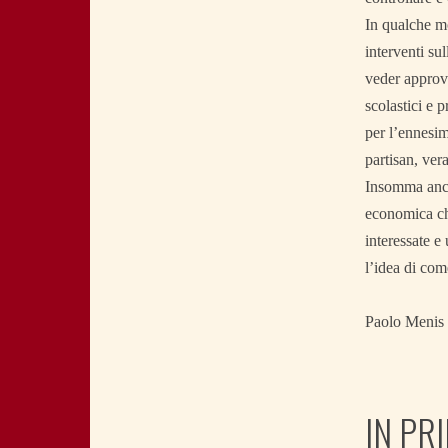
In qualche mo
interventi su
veder approva
scolastici e p
per l’ennesim
partisan, ver
Insomma anche
economica che
interessate e
l’idea di com
Paolo Menis
IN PR