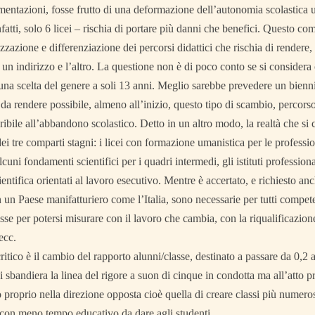
mentazioni, fosse frutto di una deformazione dell’autonomia scolastica u
nfatti, solo 6 licei – rischia di portare più danni che benefici. Questo c
izzazione e differenziazione dei percorsi didattici che rischia di rendere, d
 un indirizzo e l’altro. La questione non è di poco conto se si considera
na scelta del genere a soli 13 anni. Meglio sarebbe prevedere un bienni
ì da rendere possibile, almeno all’inizio, questo tipo di scambio, perc
eribile all’abbandono scolastico. Detto in un altro modo, la realtà che si 
dei tre comparti stagni: i licei con formazione umanistica per le professio
lcuni fondamenti scientifici per i quadri intermedi, gli istituti profession
ientifica orientati al lavoro esecutivo. Mentre è accertato, e richiesto an
 un Paese manifatturiero come l’Italia, sono necessarie per tutti compete
sse per potersi misurare con il lavoro che cambia, con la riqualificazio
ecc.
ritico è il cambio del rapporto alunni/classe, destinato a passare da 0,2 a
i sbandiera la linea del rigore a suon di cinque in condotta ma all’atto pr
roprio nella direzione opposta cioè quella di creare classi più numerose
 con meno tempo educativo da dare agli studenti.