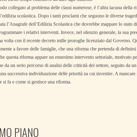
do collegato al problema delle classi numerose, è l’altra lacuna della ri
ll’edilizia scolastica. Dopo i tanti proclami che seguono le diverse traged
ta l’Anagrafe dell’Edilizia Scolastica che dovrebbe mappare lo stato di 
rogrammare i relativi interventi. Invece, nel silenzio generale, la sua pre
a volta con il recente decreto mille proroghe licenziato dal Governo. Qu
amente a favore delle famiglie, che una riforma che pretenda di definirs
 questa riforma appare un ennesimo intervento settoriale, motivato per 
 da un serio percorso di analisi delle criticità del settore, seguito da un
 una successiva individuazione delle priorità su cui investire. A mancare
e si fa e come si gestisce una riforma.
IMO PIANO