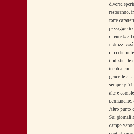
diverse speri
resteranno, i
forte caratter
passaggio tra
chiamato ad u
indirizzi cos
di certo pref
tradizionale 
tecnica con a
generale e sc
sempre più in
alte e comple
permanente, 
Altro punto c
Sui giornali s
campo vanno p
controllare e