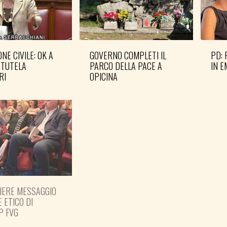
NE CIVILE: OK A
GOVERNO COMPLETI IL
PD: 
 TUTELA
PARCO DELLA PACE A
IN 
RI
OPICINA
IERE MESSAGGIO
PREPARARE LE ELEZIONI
E ETICO DI
PER TEMPO
P FVG