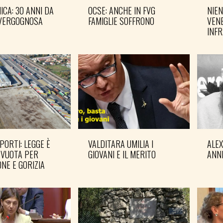
CA: 30 ANNI DA
OCSE: ANCHE IN FVG
NIEN
VERGOGNOSA
FAMIGLIE SOFFRONO
VENE
INF
PORTI: LEGGE È
VALDITARA UMILIA I
ALE
 VUOTA PER
GIOVANI E IL MERITO
ANN
NE E GORIZIA