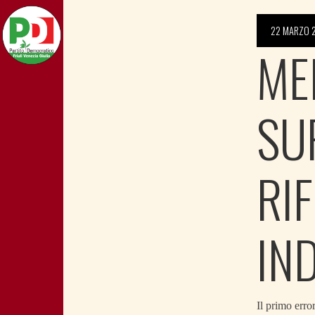
22 MARZO 
ME
SU
RI
IN
Il primo erro