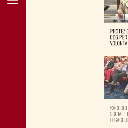
PROTEZIO
ODG PER
VOLONTA
RACCOGL
SOCIALE 
LEGACOO