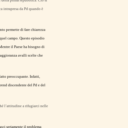
i della prima repubblica. Ciò si
tica intrapresa da Pd quando è
nto permette di fare chiarezza
ro quel campo. Questo episodio
Mentre il Paese ha bisogno di
aggioranza avalli scelte che
atto preoccupante. Infatti,
trend discendente del Pd e del
é l’attitudine a rifugiarci nelle
moci seriamente il problema