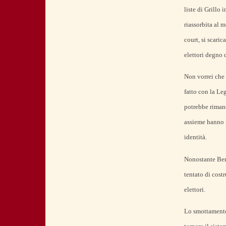
liste di Grillo
riassorbita al 
court, si scari
elettori degno 
Non vorrei che
fatto con la Leg
potrebbe rimane
assieme hanno r
identità.
Nonostante Berl
tentato di cost
elettori.
Lo smottamento 