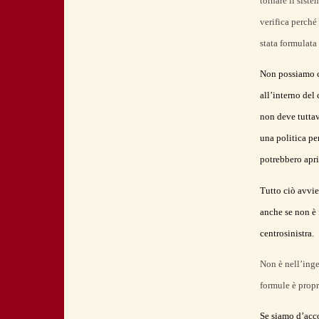
tornare il sist
verifica perché 
stata formulata
Non possiamo ch
all’interno del
non deve tuttav
una politica pe
potrebbero apri
Tutto ciò avvie
anche se non è 
centrosinistra.
Non è nell’inge
formule è propr
Se siamo d’acco