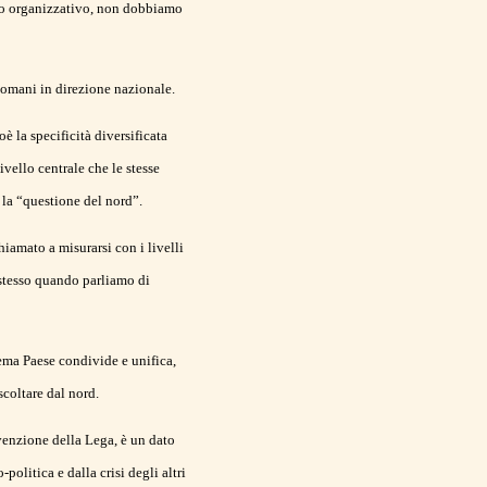
piano organizzativo, non dobbiamo
 domani in direzione nazionale.
è la specificità diversificata
ivello centrale che le stesse
 la “questione del nord”.
hiamato a misurarsi con i livelli
 stesso quando parliamo di
stema Paese condivide e unifica,
scoltare dal nord.
nvenzione della Lega, è un dato
politica e dalla crisi degli altri