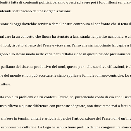
identità fatta di contenuti politici. Saranno questi ad avere poi i loro riflessi sul 
ontenuti scaturiscano da una riorganizzazione.
ssione di oggi dovrebbe servire a dare il nostro contributo al confronto che si terrà
ivare là un concetto che finora ha stentato a farsi strada nel partito nazionale, e cio
 nord, rispetto al resto del Paese e viceversa. Penso che sia importante far capire a l
gono allo stesso modo nelle varie parti d’Italia e che in questo risiede precisamente
 parliamo del sistema produttivo del nord, questo pur nelle sue diversificazioni, è c
a e del mondo e non può accettare le siano applicate formule romano-centriche. Lo
rutture.
nta con altri problemi e altri contesti. Perciò, se, pur tenendo conto di ciò che il si
usto rilievo a queste differenze con proposte adeguate, non riusciremo mai a farci a
 al Paese in termini unitari e articolati, perché l’articolazione del Paese non è un’i
, economico e culturale. La Lega ha saputo trarre profitto da una congiuntura storico-