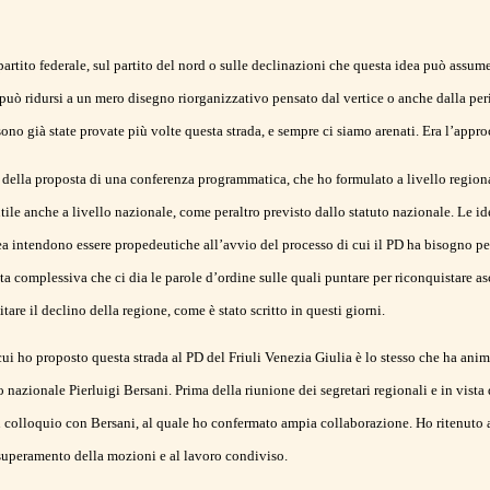
 partito federale, sul partito del nord o sulle declinazioni che questa idea può assume
può ridursi a un mero disegno riorganizzativo pensato dal vertice o anche dalla perif
sono già state provate più volte questa strada, e sempre ci siamo arenati. Era l’app
 della proposta di una conferenza programmatica, che ho formulato a livello regio
ile anche a livello nazionale, come peraltro previsto dallo statuto nazionale. Le id
a intendono essere propedeutiche all’avvio del processo di cui il PD ha bisogno per 
a complessiva che ci dia le parole d’ordine sulle quali puntare per riconquistare asc
are il declino della regione, come è stato scritto in questi giorni.
cui ho proposto questa strada al PD del Friuli Venezia Giulia è lo stesso che ha anim
io nazionale Pierluigi Bersani. Prima della riunione dei segretari regionali e in vist
n colloquio con Bersani, al quale ho confermato ampia collaborazione. Ho ritenuto 
superamento della mozioni e al lavoro condiviso.