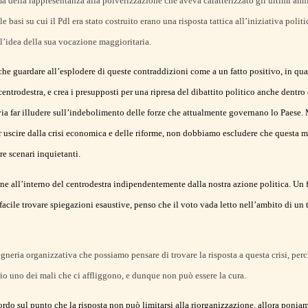
ema della rappresentanza alla polverizzazione che aveva caratterizzato gli ultimi ann
le basi su cui il Pdl era stato costruito erano una risposta tattica all’iniziativa poli
 l’idea della sua vocazione maggioritaria.
e guardare all’esplodere di queste contraddizioni come a un fatto positivo, in qua
 centrodestra, e crea i presupposti per una ripresa del dibattito politico anche dent
ia far illudere sull’indebolimento delle forze che attualmente governano lo Paese. 
r uscire dalla crisi economica e delle riforme, non dobbiamo escludere che questa m
re scenari inquietanti.
ne all’interno del centrodestra indipendentemente dalla nostra azione politica. Un f
facile trovare spiegazioni esaustive, penso che il voto vada letto nell’ambito di un 
gneria organizzativa che possiamo pensare di trovare la risposta a questa crisi, perch
io uno dei mali che ci affliggono, e dunque non può essere la cura.
rdo sul punto che la risposta non può limitarsi alla riorganizzazione, allora ponia