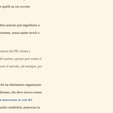
e quelli su cui occorre
adini sentono più impellente a
uteremo, senza aprire tavoli o
ntesi del PD, chiara e
el partito, questo può essere il
ssere il metodo, ad esempio, per
 che un riferimento organizzato
 Bersani, che deve invece essere
 intercettare la crisi del
lla credibilità, attraverso la