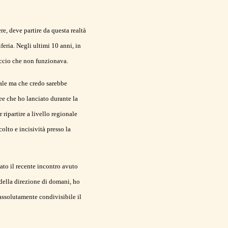
re, deve partire da questa realtà
eria. Negli ultimi 10 anni, in
roccio che non funzionava.
nale ma che credo sarebbe
ee che ho lanciato durante la
ripartire a livello regionale
olto e incisività presso la
ato il recente incontro avuto
a della direzione di domani, ho
assolutamente condivisibile il