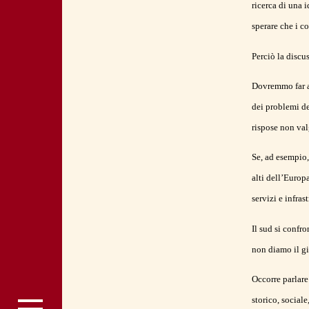
ricerca di una 
sperare che i c
Perciò la discu
Dovremmo far arr
dei problemi del
rispose non val
Se, ad esempio,
alti dell’Europ
servizi e infrast
Il sud si confro
non diamo il gi
Occorre parlare
storico, sociale