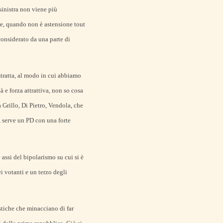
sinistra non viene più
 e, quando non è astensione tout
considerato da una parte di
ratta, al modo in cui abbiamo
à e forza attrattiva, non so cosa
 Grillo, Di Pietro, Vendola, che
, serve un PD con una forte
assi del bipolarismo su cui si è
i votanti e un terzo degli
stiche che minacciano di far