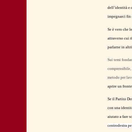
dell’identità e
impegnarci fin 
Se è vero che l
attraverso cui 
parlarne in altr
Sui temi fondam
comprensibile, p
metodo per lavo
aprire un fronte
Se il Partito D
con una identit
aiutato a fare s
centrodestra pe