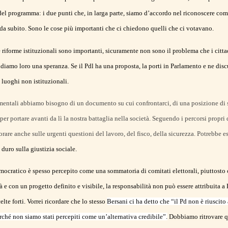
 del programma: i due punti che, in larga parte, siamo d’accordo nel riconoscere com
da subito. Sono le cose più importanti che ci chiedono quelli che ci votavano.
e riforme istituzionali sono importanti, sicuramente non sono il problema che i citt
ridiamo loro una speranza. Se il Pdl ha una proposta, la porti in Parlamento e ne disc
i luoghi non istituzionali.
entali abbiamo bisogno di un documento su cui confrontarci, di una posizione di si
er portare avanti da lì la nostra battaglia nella società. Seguendo i percorsi propri d
rare anche sulle urgenti questioni del lavoro, del fisco, della sicurezza. Potrebbe e
 duro sulla giustizia sociale.
emocratico è spesso percepito come una sommatoria di comitati elettorali, piuttosto
à e con un progetto definito e visibile, la responsabilità non può essere attribuita a
celte forti. Vorrei ricordare che lo stesso
Bersani ci ha detto che “il Pd non è riuscito a
rché non siamo stati percepiti come un’alternativa credibile”.
Dobbiamo ritrovare que