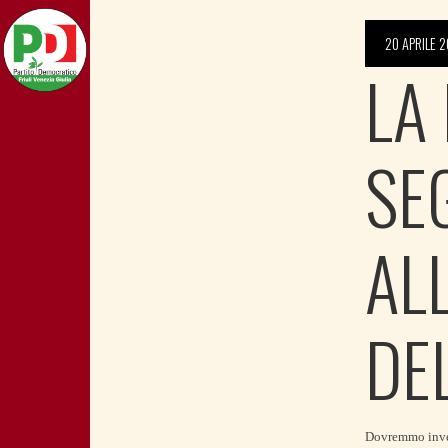
20 APRILE 2
LA
SE
AL
DE
Dovremmo invece