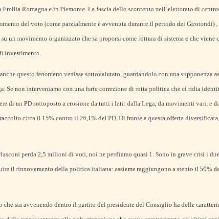
 in Emilia Romagna e in Piemonte. La fascia dello scontento nell’elettorato di centro
momento del voto (come parzialmente è avvenuta durante il periodo dei Girotondi) ,
ca su un movimento organizzato che sa proporsi come rottura di sistema e che viene 
di investimento.
 anche questo fenomeno venisse sottovalutato, guardandolo con una supponenza ast
a. Se non interveniamo con una forte correzione di rotta politica che ci ridia identit
re di un PD sottoposto a erosione da tutti i lati: dalla Lega, da movimenti vari, e da
accolto circa il 15% contro il 26,1% del PD. Di fronte a questa offerta diversificata
usconi perda 2,5 milioni di voti, noi ne perdiamo quasi 1. Sono in grave crisi i due 
ruire il rinnovamento della politica italiana: assieme raggiungono a stento il 50% de
che sta avvenendo dentro il partito del presidente del Consiglio ha delle caratteri