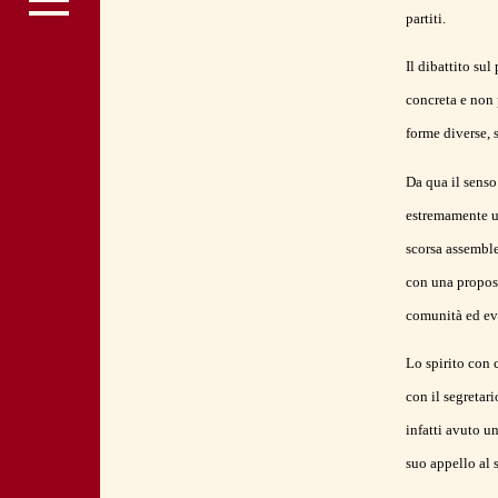
partiti.
Il dibattito sul
concreta e non 
forme diverse, 
Da qua il senso
estremamente ut
scorsa assemble
con una propost
comunità ed evit
Lo spirito con 
con il segretar
infatti avuto u
suo appello al 