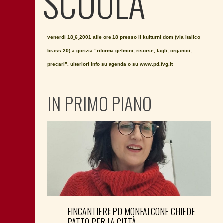
SCUOLA
venerdì 18ˍ6ˍ2001 alle ore 18 presso il kulturni dom (via italico
brass 20) a gorizia “riforma gelmini, risorse, tagli, organici,
precari”. ulteriori info su agenda o su www.pd.fvg.it
IN PRIMO PIANO
FINCANTIERI: PD MONFALCONE CHIEDE
PATTO PER LA CITTÀ