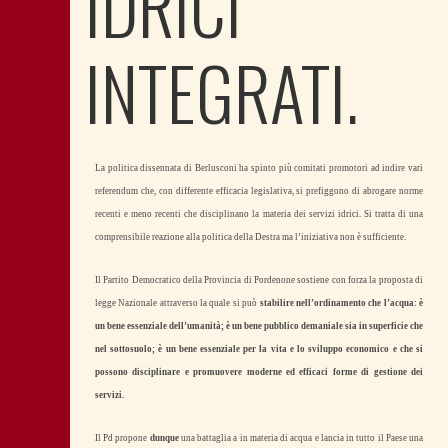
IDRICI
INTEGRATI.
La politica dissennata di Berlusconi ha spinto più comitati promotori ad indire vari
referendum che, con differente efficacia legislativa, si prefiggono di abrogare norme
recenti e meno recenti che disciplinano la materia dei servizi idrici. Si tratta di una
comprensibile reazione alla politica della Destra ma l’iniziativa non è sufficiente.
Il Partito Democratico della Provincia di Pordenone sostiene con forza la proposta di
legge Nazionale attraverso la quale si può
stabilire nell’ordinamento che l’acqua: è
un bene essenziale dell’umanità; è un bene pubblico demaniale sia in superficie che
nel sottosuolo; è un bene essenziale per la vita e lo sviluppo economico e che si
possono disciplinare e promuovere moderne ed efficaci forme di gestione dei
servizi.
Il Pd propone
dunque
una battaglia a in materia di acqua e lancia in tutto il Paese una