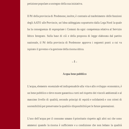
petizione popolare a sostegno della sua iniziativa.
Il Pd della provincia di Prodenone, inoltre, è contrario al trasferimento delle funzioni
degli AATO alle Provincie, un’idea caldeggiata soprattutto dalla Lega Nord la quale
ha la conseguenza di espropriare i Comuni da ogni competenza relativa al Servizio
Idrico Integrato. Sulla base di ciò e della proposta di legge elaborata dal partito
nazionale, il Pd della provincia di Pordenone approva i seguenti punti a cui va
ispirato il governo e la gestione della risorsa idrica.
– I –
Acqua bene pubblico
L’acqua, elemento essenziale ed indispensabile alla vita e allo sviluppo economico, è
un bene pubblico e deve essere garantita a tutti nel rispetto dei vincoli ambientali e al
massimo livello di qualità, secondo principi di equità e solidarietà e con criteri di
sostenibilità per preservarne la qualità e disponibilità per le future generazioni.
L’uso dell’acqua per il consumo umano è prioritario rispetto agli altri usi che sono
ammessi quando la risorsa è sufficiente e a condizione che non ledano la qualità