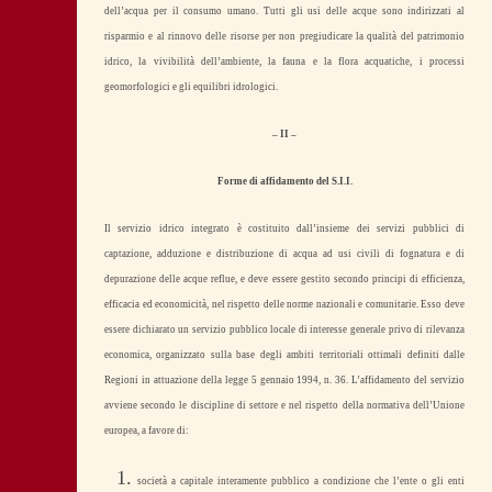
dell’acqua per il consumo umano. Tutti gli usi delle acque sono indirizzati al
risparmio e al rinnovo delle risorse per non pregiudicare la qualità del patrimonio
idrico, la vivibilità dell’ambiente, la fauna e la flora acquatiche, i processi
geomorfologici e gli equilibri idrologici.
– II –
Forme di affidamento del S.I.I.
Il servizio idrico integrato è costituito dall’insieme dei servizi pubblici di
captazione, adduzione e distribuzione di acqua ad usi civili di fognatura e di
depurazione delle acque reflue, e deve essere gestito secondo principi di efficienza,
efficacia ed economicità, nel rispetto delle norme nazionali e comunitarie. Esso deve
essere dichiarato un servizio pubblico locale di interesse generale privo di rilevanza
economica, organizzato sulla base degli ambiti territoriali ottimali definiti dalle
Regioni in attuazione della legge 5 gennaio 1994, n. 36. L’affidamento del servizio
avviene secondo le discipline di settore e nel rispetto della normativa dell’Unione
europea, a favore di:
società a capitale interamente pubblico a condizione che l’ente o gli enti