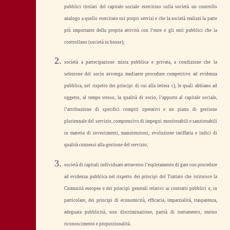
pubblici titolari del capitale sociale esercitino sulla società un controllo
analogo a quello esercitato sui propri servizi e che la società realizzi la parte
più importante della propria attività con l’ente o gli enti pubblici che la
controllano (società in house);
società a partecipazione mista pubblica e privata, a condizione che la
selezione del socio avvenga mediante procedure competitive ad evidenza
pubblica, nel rispetto dei principi di cui alla lettera c), le quali abbiano ad
oggetto, al tempo stesso, la qualità di socio, l’apporto al capitale sociale,
l’attribuzione di specifici compiti operativi e un piano di gestione
pluriennale del servizio, comprensivo di impegni monitorabili e sanzionabili
in materia di investimenti, manutenzioni, evoluzione tariffaria e indici di
qualità connessi alla gestione del servizio;
società di capitali individuate attraverso l’espletamento di gare con procedure
ad evidenza pubblica nel rispetto dei principi del Trattato che istituisce la
Comunità europea e dei principi generali relativi ai contratti pubblici e, in
particolare, dei principi di economicità, efficacia, imparzialità, trasparenza,
adeguata pubblicità, non discriminazione, parità di trattamento, mutuo
riconoscimento e proporzionalità.