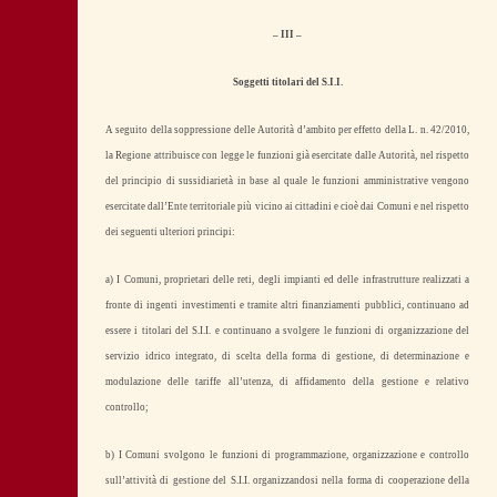
– III –
Soggetti titolari del S.I.I.
A seguito della soppressione delle Autorità d’ambito per effetto della L. n. 42/2010,
la Regione attribuisce con legge le funzioni già esercitate dalle Autorità, nel rispetto
del principio di sussidiarietà in base al quale le funzioni amministrative vengono
esercitate dall’Ente territoriale più vicino ai cittadini e cioè dai Comuni e nel rispetto
dei seguenti ulteriori principi:
a) I Comuni, proprietari delle reti, degli impianti ed delle infrastrutture realizzati a
fronte di ingenti investimenti e tramite altri finanziamenti pubblici, continuano ad
essere i titolari del S.I.I. e continuano a svolgere le funzioni di organizzazione del
servizio idrico integrato, di scelta della forma di gestione, di determinazione e
modulazione delle tariffe all’utenza, di affidamento della gestione e relativo
controllo;
b) I Comuni svolgono le funzioni di programmazione, organizzazione e controllo
sull’attività di gestione del S.I.I. organizzandosi nella forma di cooperazione della