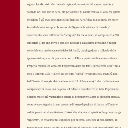
ragioni fiscali, visto che l’attuale regime di tassazione del metano cambia a
secondo dell’uso che se ne fa, sia per ostacoli di natura tecnica. È vero che questa
soluzione è già stata sperimentata in Trentino Alto Adige ma in modo del tutto
insoddisfacente, complici le norme obbligatorie da adottare in materia di
sicurezza che sono tutt’altro che “semplici” (si tratta infatti di comprimere a 200
atmosfere il gas che arriva a casa con tubature a bassissima pressione e quindi
sono richieste precise caratteristiche dei locali, omologazione e collaudo delle
apparecchiature, vincoli procedurali ecc.). Oltre a questo dobbiamo considerare
l’aspetto economico visto che l’apparecchiatura per fare il pieno costa oltre 4mila
euro e impiega dalle 4 alle 8 ore per ogni “carica”, e consuma una quantità non
indifferente di energia elettrica (attorno ai 10 chilowattora) il che costituisce una
componente di costo non da poco sul bilancio complessivo di tutta l’operazione.
Sarebbe molto più vantaggioso cercare di promuovere la rete di impianti stradali,
come avevo suggerito in una proposta di legge depositata all’inizio dell’anno e
caduta presto nel dimenticatoio. Chissà che alla luce di questi sviluppi non venga
“ripescata”, la cosa non mi stupirebbe più di tanto, conclude il democratico, in
fondo una certa parte politica ci ha abituato ad esprimersi sui provvedimenti sulla