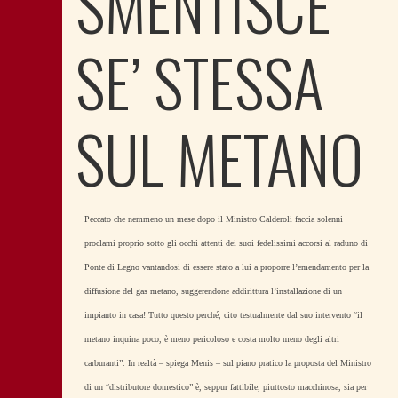
SMENTISCE
SE’ STESSA
SUL METANO
Peccato che nemmeno un mese dopo il Ministro Calderoli faccia solenni
proclami proprio sotto gli occhi attenti dei suoi fedelissimi accorsi al raduno di
Ponte di Legno vantandosi di essere stato a lui a proporre l’emendamento per la
diffusione del gas metano, suggerendone addirittura l’installazione di un
impianto in casa! Tutto questo perché, cito testualmente dal suo intervento “il
metano inquina poco, è meno pericoloso e costa molto meno degli altri
carburanti”. In realtà – spiega Menis – sul piano pratico la proposta del Ministro
di un “distributore domestico” è, seppur fattibile, piuttosto macchinosa, sia per