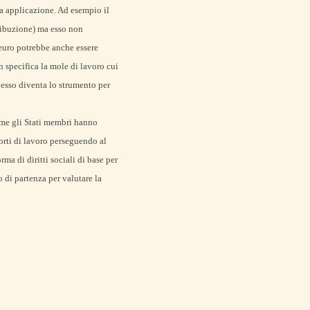
ua applicazione. Ad esempio il
tribuzione) ma esso non
 euro potrebbe anche essere
n specifica la mole di lavoro cui
i esso diventa lo strumento per
ome gli Stati membri hanno
orti di lavoro perseguendo al
ma di diritti sociali di base per
o di partenza per valutare la