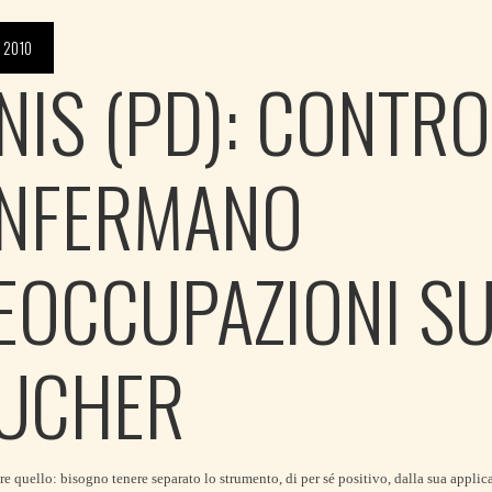
 2010
NIS (PD): CONTRO
NFERMANO
EOCCUPAZIONI S
UCHER
re quello: bisogno tenere separato lo strumento, di per sé positivo, dalla sua applic