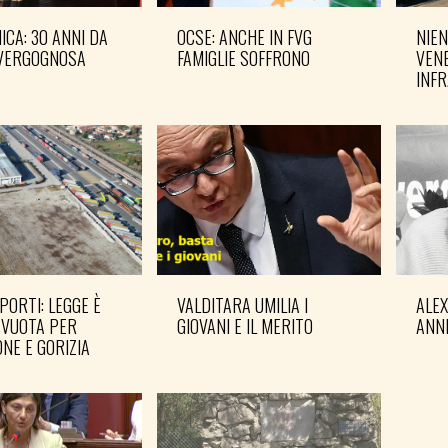
CA: 30 ANNI DA
OCSE: ANCHE IN FVG
NIEN
VERGOGNOSA
FAMIGLIE SOFFRONO
VENE
INF
PORTI: LEGGE È
VALDITARA UMILIA I
ALE
 VUOTA PER
GIOVANI E IL MERITO
ANN
NE E GORIZIA