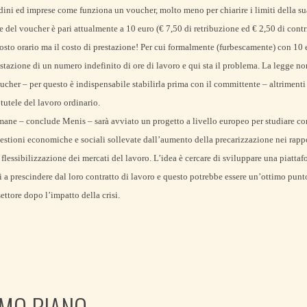
adini ed imprese come funziona un voucher, molto meno per chiarire i limiti della s
 del voucher è pari attualmente a 10 euro (€ 7,50 di retribuzione ed € 2,50 di con
costo orario ma il costo di prestazione! Per cui formalmente (furbescamente) con 10
stazione di un numero indefinito di ore di lavoro e qui sta il problema. La legge no
 voucher – per questo è indispensabile stabilirla prima con il committente – altriment
 tutele del lavoro ordinario.
mane – conclude Menis – sarà avviato un progetto a livello europeo per studiare c
uestioni economiche e sociali sollevate dall’aumento della precarizzazione nei rapp
flessibilizzazione dei mercati del lavoro. L’idea è cercare di sviluppare una piattafor
ori a prescindere dal loro contratto di lavoro e questo potrebbe essere un’ottimo punt
ettore dopo l’impatto della crisi.
IMO PIANO