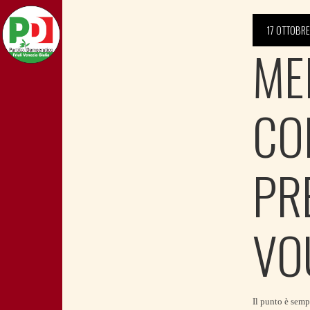
17 OTTOBRE
ME
CO
PR
VO
Il punto è semp