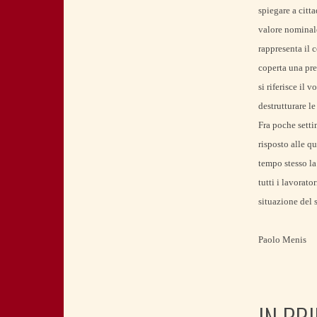
spiegare a citt
valore nominale
rappresenta il 
coperta una pre
si riferisce il
destrutturare le
Fra poche setti
risposto alle q
tempo stesso la 
tutti i lavorat
situazione del s
Paolo Menis
IN PR